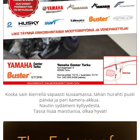
Koska sain kierrellä vapaasti kuvaamassa, tähän hurahti puoli
päivää ja pari kamera-akkua.
Nautin sydämeni kyllyydestä.
Tässä lisää maistiaisia, olkaa hyvät!