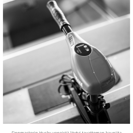
Finnmasterin Husky-veneistä löytyi tavattoman kauniita