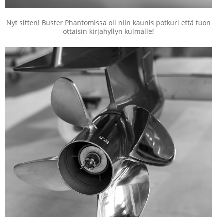
Nyt sitten! Buster Phantomissa oli niin kaunis potkuri että tuon
ottaisin kirjahyllyn kulmalle!