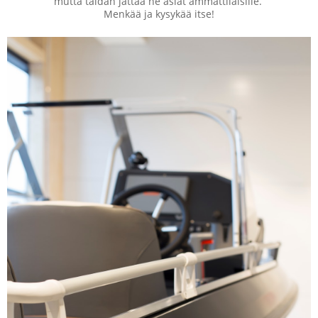
mutta taidan jättää ne asiat ammattilaisille.
Menkää ja kysykää itse!