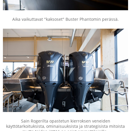
Aika vaikuttavat "kaksoset" Buster Phantomin perässä.
Sain Rogerilta opastetun kierroksen veneiden
käyttötarkoituksista, ominaisuuksista ja strategisista mitoista