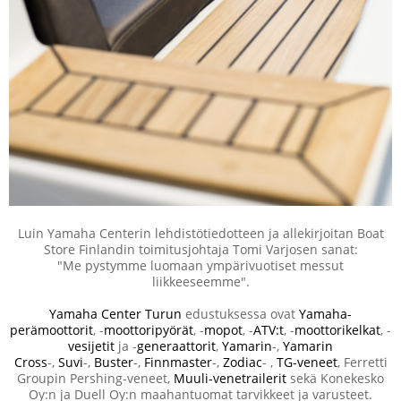
Luin Yamaha Centerin lehdistötiedotteen ja allekirjoitan Boat
Store Finlandin toimitusjohtaja Tomi Varjosen sanat:
"Me pystymme luomaan ympärivuotiset messut
liikkeeseemme".
Yamaha Center Turun
edustuksessa ovat
Yamaha-
perämoottorit
, -
moottoripyörät
, -
mopot
, -
ATV:t
, -
moottorikelkat
, -
vesijetit
ja -
generaattorit
,
Yamarin
-,
Yamarin
Cross
-,
Suvi
-,
Buster
-,
Finnmaster
-,
Zodiac
- ,
TG-veneet
, Ferretti
Groupin Pershing-veneet,
Muuli-venetrailerit
sekä Konekesko
Oy:n ja Duell Oy:n maahantuomat tarvikkeet ja varusteet.