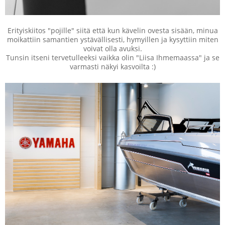
Erityiskiitos "pojille" siitä että kun kävelin ovesta sisään, minua
moikattiin samantien ystävällisesti, hymyillen ja kysyttiin miten
voivat olla avuksi.
Tunsin itseni tervetulleeksi vaikka olin "Liisa Ihmemaassa" ja se
varmasti näkyi kasvoilta :)