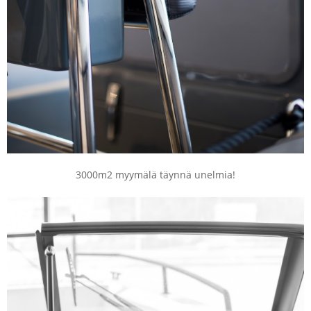
3000m2 myymälä täynnä unelmia!