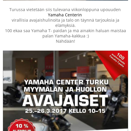
Turussa vietetään siis tulevana viikonloppuna upouuden
Yamaha Centerin
virallisia avajaishulinoita ja talo on täynnä tarjouksia ja
elämyksiä.
100 ekaa saa Yamaha T- paidan ja mä ainakin haluan maistaa
palan Yamaha-kakkua :)
Nähdään!