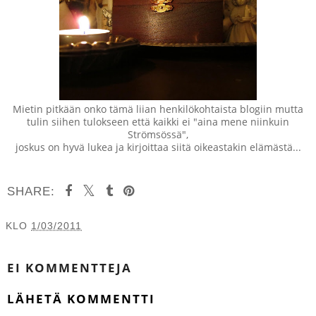
Mietin pitkään onko tämä liian henkilökohtaista blogiin mutta
tulin siihen tulokseen että kaikki ei "aina mene niinkuin
Strömsössä",
joskus on hyvä lukea ja kirjoittaa siitä oikeastakin elämästä...
SHARE:
KLO
1/03/2011
JAA MUILLE
EI KOMMENTTEJA
LÄHETÄ KOMMENTTI