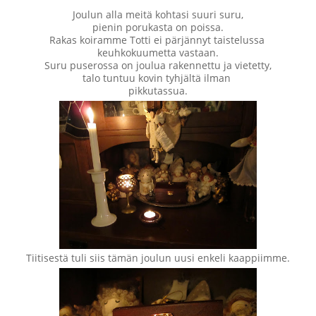
Joulun alla meitä kohtasi suuri suru,
pienin porukasta on poissa.
Rakas koiramme Totti ei pärjännyt taistelussa
keuhkokuumetta vastaan.
Suru puserossa on joulua rakennettu ja vietetty,
talo tuntuu kovin tyhjältä ilman
pikkutassua.
Tiitisestä tuli siis tämän joulun uusi enkeli kaappiimme.