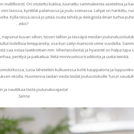
 maltillisesti. On istutettu kukkia, tuunailtu sammaleesta asetelmia ja kai
, viini lasissa, kynttilät palamassa ja joulu soimassa. Lahjat on hankittu, ru
elta. Kyllä tässä iässä jo pitää osata tehdä ja delegoida ilman turhia puhin
eikö?
 napsinut kuvan silloin, toisen tällöin ja tässäpä meidän joulunalusistutuk
 tullut todellisia lemppareita, osa kun säilyi mainiosti viime vuodelta. Samm
itä saa ostaa laatikoittain mm. Viherlassilasta) ja hyasintit on halpa tapa
haa, perittyä ja paikattua. Niitä monivuotisia traditioita ja uutta twistiä.
miokirkossa, Lucia lähetettiin kulkueessa kohti kauppatoria ja loppuviiko
sen oksilla. Huomenna taidan viedä teidät jouluostoksille Turun seudulle
n ja nauttikaa tästä joulunalusajasta!
Sanna