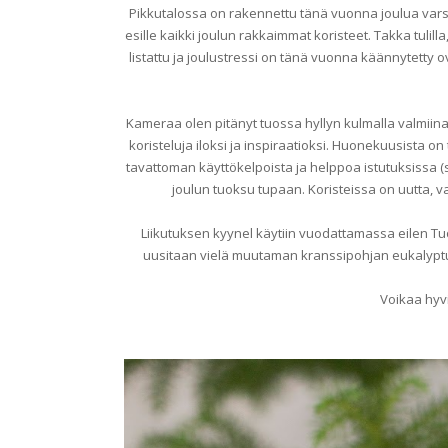
Pikkutalossa on rakennettu tänä vuonna joulua varsin
esille kaikki joulun rakkaimmat koristeet. Takka tulilla
listattu ja joulustressi on tänä vuonna käännytetty ov
Kameraa olen pitänyt tuossa hyllyn kulmalla valmiina,
koristeluja iloksi ja inspiraatioksi. Huonekuusista on
tavattoman käyttökelpoista ja helppoa istutuksissa (s
joulun tuoksu tupaan. Koristeissa on uutta, van
Liikutuksen kyynel käytiin vuodattamassa eilen Tuo
uusitaan vielä muutaman kranssipohjan eukalyptuk
Voikaa hyvi