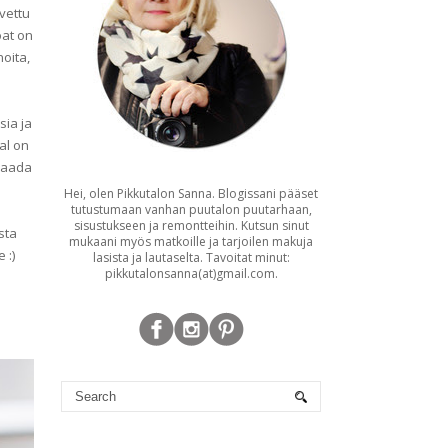
vettu
oat on
oita,
sia ja
al on
 saada
Hei, olen Pikkutalon Sanna. Blogissani pääset
tutustumaan vanhan puutalon puutarhaan,
sisustukseen ja remontteihin. Kutsun sinut
sta
mukaani myös matkoille ja tarjoilen makuja
 :)
lasista ja lautaselta. Tavoitat minut:
pikkutalonsanna(at)gmail.com.