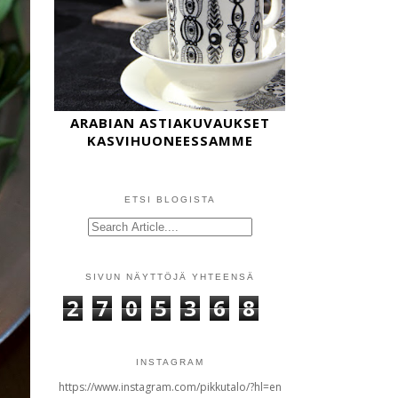
ARABIAN ASTIAKUVAUKSET
KASVIHUONEESSAMME
ETSI BLOGISTA
SIVUN NÄYTTÖJÄ YHTEENSÄ
2
7
0
5
3
6
8
INSTAGRAM
https://www.instagram.com/pikkutalo/?hl=en