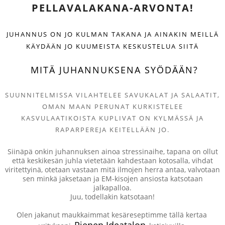
PELLAVALAKANA-ARVONTA!
JUHANNUS ON JO KULMAN TAKANA JA AINAKIN MEILLÄ
KÄYDÄÄN JO KUUMEISTA KESKUSTELUA SIITÄ
MITÄ JUHANNUKSENA SYÖDÄÄN?
SUUNNITELMISSA VILAHTELEE SAVUKALAT JA SALAATIT,
OMAN MAAN PERUNAT KURKISTELEE
KASVULAATIKOISTA KUPLIVAT ON KYLMÄSSÄ JA
RAPARPEREJA KEITELLÄÄN JO.
Siinäpä onkin juhannuksen ainoa stressinaihe, tapana on ollut
että keskikesän juhla vietetään kahdestaan kotosalla, vihdat
viritettyinä, otetaan vastaan mitä ilmojen herra antaa, valvotaan
sen minkä jaksetaan ja EM-kisojen ansiosta katsotaan
jalkapalloa.
Juu, todellakin katsotaan!
Olen jakanut maukkaimmat kesäreseptimme tällä kertaa
Pienen Ideatalon