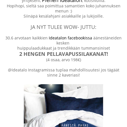
yritykseni,
, kotisivuilla.
Hopihopi, sieltä saa poimittua samantien koko juhannuksen
menun :)
Siinäpä kesälahjani asiakkaille ja lukijoille.
JA NYT TULEE WOW- JUTTU:
30.6 arvotaan kaikkien
Ideatalon facebookissa
äänestäneiden
kesken
huippulaadukkaat ja trendikkään tummansiniset
2 HENGEN PELLAVAPUSSILAKANAT!
(4 osaa, arvo 198€)
@Ideatalo Instagramissa tuplaa mahdollisuutesi jos tägäät
sinne 2 kaveriasi!