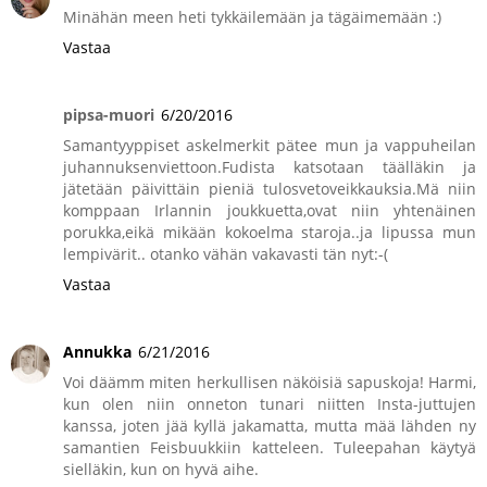
Minähän meen heti tykkäilemään ja tägäimemään :)
Vastaa
pipsa-muori
6/20/2016
Samantyyppiset askelmerkit pätee mun ja vappuheilan
juhannuksenviettoon.Fudista katsotaan täälläkin ja
jätetään päivittäin pieniä tulosvetoveikkauksia.Mä niin
komppaan Irlannin joukkuetta,ovat niin yhtenäinen
porukka,eikä mikään kokoelma staroja..ja lipussa mun
lempivärit.. otanko vähän vakavasti tän nyt:-(
Vastaa
Annukka
6/21/2016
Voi däämm miten herkullisen näköisiä sapuskoja! Harmi,
kun olen niin onneton tunari niitten Insta-juttujen
kanssa, joten jää kyllä jakamatta, mutta mää lähden ny
samantien Feisbuukkiin katteleen. Tuleepahan käytyä
sielläkin, kun on hyvä aihe.