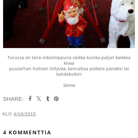
Turussa on tänä viikonloppuna vaikka kuinka paljon kaikkea
kivaa
puutarhan hoitoon liittyvää, kannattaa poiketa päiväksi tai
kahdeksikin!
Sanna
SHARE:
KLO
4/10/2015
JAA MUILLE
4 KOMMENTTIA