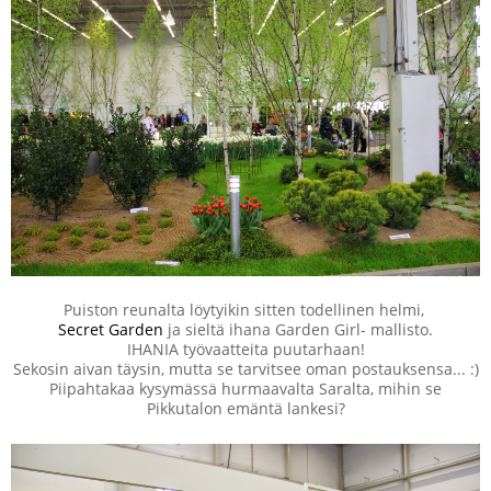
Puiston reunalta löytyikin sitten todellinen helmi,
Secret Garden
ja sieltä ihana Garden Girl- mallisto.
IHANIA työvaatteita puutarhaan!
Sekosin aivan täysin, mutta se tarvitsee oman postauksensa... :)
Piipahtakaa kysymässä hurmaavalta Saralta, mihin se
Pikkutalon emäntä lankesi?