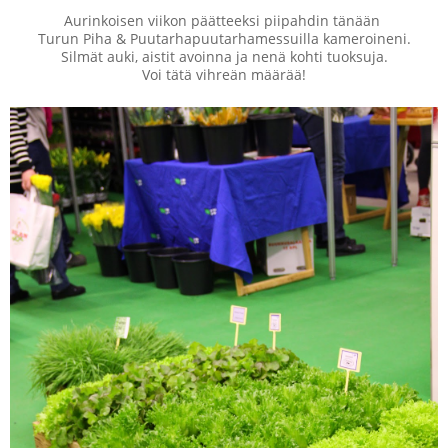
Aurinkoisen viikon päätteeksi piipahdin tänään
Turun Piha & Puutarhapuutarhamessuilla kameroineni.
Silmät auki, aistit avoinna ja nenä kohti tuoksuja.
Voi tätä vihreän määrää!