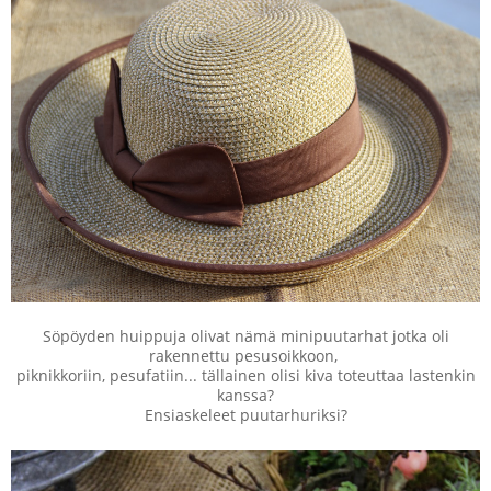
Söpöyden huippuja olivat nämä minipuutarhat jotka oli
rakennettu pesusoikkoon,
piknikkoriin, pesufatiin... tällainen olisi kiva toteuttaa lastenkin
kanssa?
Ensiaskeleet puutarhuriksi?