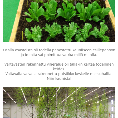
Osalla osastoista oli todella panostettu kauniiseen esillepanoon
ja ideoita sai poimittua vaikka millä mitalla.
Vartavasten rakennettu viheralue oli tälläkin kertaa todellinen
keidas.
Valtavalla vaivalla rakennettu puistikko keskelle messuhallia.
Niin kaunista!