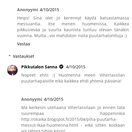
Anonyymi
4/10/2015
Heips! Sinä olet jo kerennyt käydä katsastamassa
messuantia. Itse menen huomenissa. Kaikkea
pikkusievää ja suurta kaunista tuntuu olevan tänäkin
vuonna. Mutta...voi mahdoton noita puutarhatonttuja ;)
Vastaa
Vastaukset
Pikkutalon Sanna
4/10/2015
Nopeet ehtii :) Huomenna meen Viherlassilan
puutarhapäiville eikä kaikkea ehdi yhtenä päivänä!
Anonyymi
4/10/2015
Mä kerkesin uteliaana Viherlassilaan jo ennen tätä
suurempaa häppeninkiä
http://oliaika.blogspot.fi/2015/04/piha-puutarha-
messut-lkaa-huomenna.html - eikä sitten koskaan
voi lähteä tyhjin käsin!