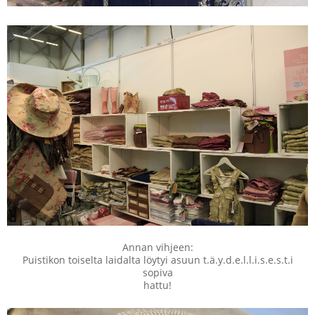
Annan vihjeen:
Puistikon toiselta laidalta löytyi asuun t.ä.y.d.e.l.l.i.s.e.s.t.i
sopiva
hattu!