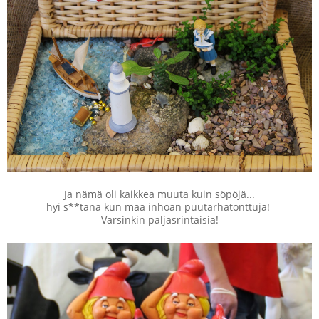
Ja nämä oli kaikkea muuta kuin söpöjä...
hyi s**tana kun mää inhoan puutarhatonttuja!
Varsinkin paljasrintaisia!