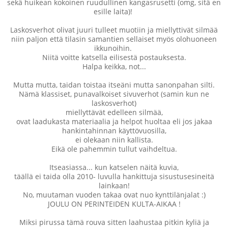
sekä huikean kokoinen ruudullinen kangasrusetti (omg, sitä en
esille laita)!
Laskosverhot olivat juuri tulleet muotiin ja miellyttivät silmää
niin paljon että tilasin samantien sellaiset myös olohuoneen
ikkunoihin.
Niitä voitte katsella eilisestä postauksesta.
Halpa keikka, not...
Mutta mutta, taidan toistaa itseäni mutta sanonpahan silti.
Nämä klassiset, punavalkoiset sivuverhot (samin kun ne
laskosverhot)
miellyttävät edelleen silmää,
ovat laadukasta materiaalia ja helpot huoltaa eli jos jakaa
hankintahinnan käyttövuosilla,
ei olekaan niin kallista.
Eikä ole pahemmin tullut vaihdeltua.
Itseasiassa... kun katselen näitä kuvia,
täällä ei taida olla 2010- luvulla hankittuja sisustusesineitä
lainkaan!
No, muutaman vuoden takaa ovat nuo kynttilänjalat :)
JOULU ON PERINTEIDEN KULTA-AIKAA !
Miksi pirussa tämä rouva sitten laahustaa pitkin kyliä ja