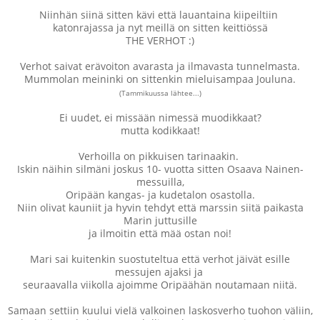
Niinhän siinä sitten kävi että lauantaina kiipeiltiin
katonrajassa ja nyt meillä on sitten keittiössä
THE VERHOT :)
Verhot saivat erävoiton avarasta ja ilmavasta tunnelmasta.
Mummolan meininki on sittenkin mieluisampaa Jouluna.
(Tammikuussa lähtee...)
Ei uudet, ei missään nimessä muodikkaat?
mutta kodikkaat!
Verhoilla on pikkuisen tarinaakin.
Iskin näihin silmäni joskus 10- vuotta sitten Osaava Nainen-
messuilla,
Oripään kangas- ja kudetalon osastolla.
Niin olivat kauniit ja hyvin tehdyt että marssin siitä paikasta
Marin juttusille
ja ilmoitin että mää ostan noi!
Mari sai kuitenkin suostuteltua että verhot jäivät esille
messujen ajaksi ja
seuraavalla viikolla ajoimme Oripäähän noutamaan niitä.
Samaan settiin kuului vielä valkoinen laskosverho tuohon väliin,