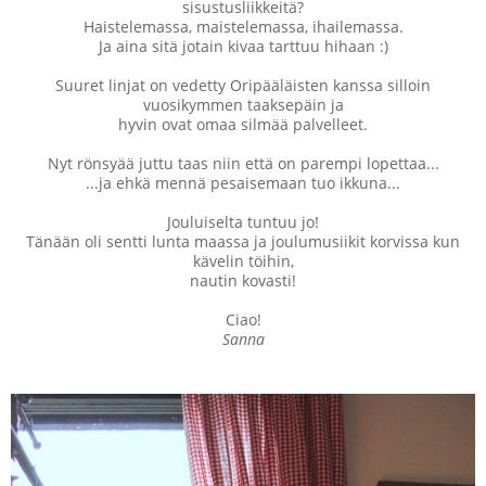
sisustusliikkeitä?
Haistelemassa, maistelemassa, ihailemassa.
Ja aina sitä jotain kivaa tarttuu hihaan :)
Suuret linjat on vedetty Oripääläisten kanssa silloin
vuosikymmen taaksepäin ja
hyvin ovat omaa silmää palvelleet.
Nyt rönsyää juttu taas niin että on parempi lopettaa...
...ja ehkä mennä pesaisemaan tuo ikkuna...
Jouluiselta tuntuu jo!
Tänään oli sentti lunta maassa ja joulumusiikit korvissa kun
kävelin töihin,
nautin kovasti!
Ciao!
Sanna