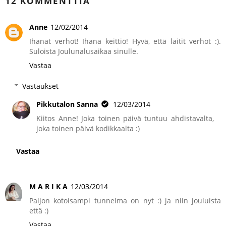
12 KOMMENTTIA
Anne
12/02/2014
Ihanat verhot! Ihana keittiö! Hyvä, että laitit verhot :).
Suloista Joulunalusaikaa sinulle.
Vastaa
Vastaukset
Pikkutalon Sanna
12/03/2014
Kiitos Anne! Joka toinen päivä tuntuu ahdistavalta,
joka toinen päivä kodikkaalta :)
Vastaa
M A R I K A
12/03/2014
Paljon kotoisampi tunnelma on nyt :) ja niin jouluista
että :)
Vastaa