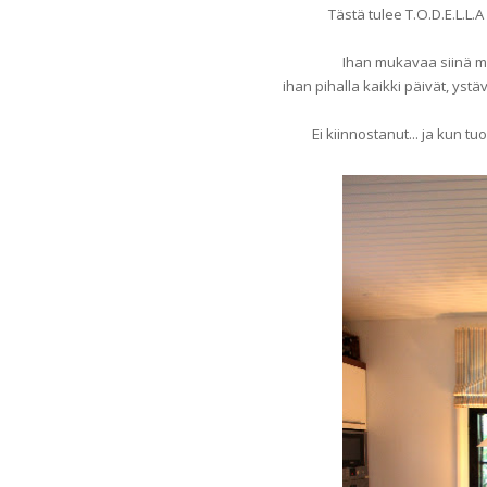
Tästä tulee T.O.D.E.L.L.A
Ihan mukavaa siinä mi
ihan pihalla kaikki päivät, ystä
Ei kiinnostanut... ja kun tu