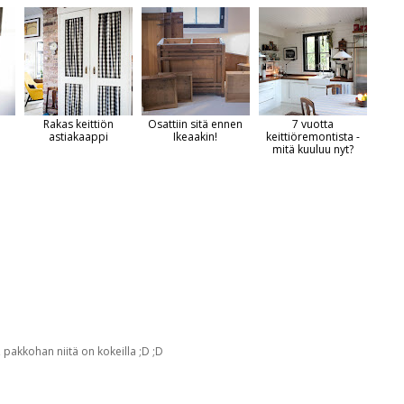
Rakas keittiön
Osattiin sitä ennen
7 vuotta
astiakaappi
Ikeaakin!
keittiöremontista -
mitä kuuluu nyt?
 pakkohan niitä on kokeilla ;D ;D