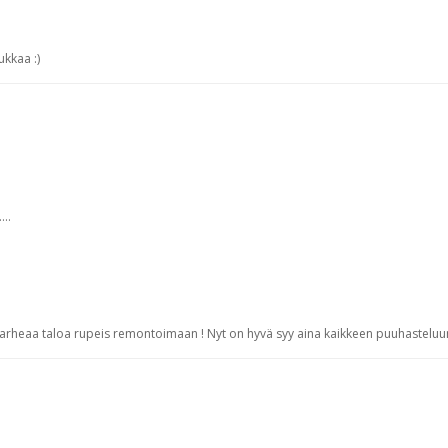
ukkaa :)
..
nkarheaa taloa rupeis remontoimaan ! Nyt on hyvä syy aina kaikkeen puuhasteluun