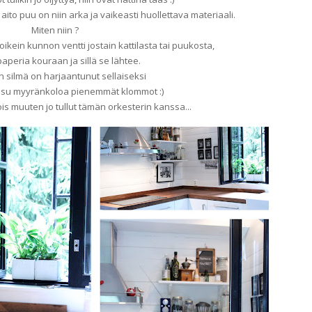
aito puu on niin arka ja vaikeasti huollettava materiaali.
Miten niin ?
ikein kunnon ventti jostain kattilasta tai puukosta,
aperia kouraan ja sillä se lähtee.
n silmä on harjaantunut sellaiseksi
 osu myyränkoloa pienemmät klommot :)
is muuten jo tullut tämän orkesterin kanssa...