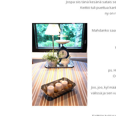
Jospa siis tänä kesänä satais s
Keittiö tuli puettua k
ny on r
Mahdanko saada
ps. 
O
Joo, joo, kyl m
välissä ja sen 
Keittiön työtasot