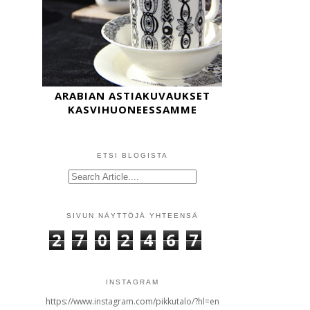
ARABIAN ASTIAKUVAUKSET
KASVIHUONEESSAMME
ETSI BLOGISTA
SIVUN NÄYTTÖJÄ YHTEENSÄ
2
7
0
2
4
6
7
INSTAGRAM
https://www.instagram.com/pikkutalo/?hl=en