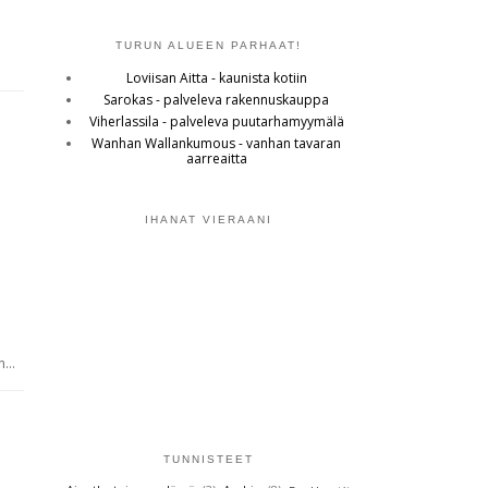
TURUN ALUEEN PARHAAT!
Loviisan Aitta - kaunista kotiin
Sarokas - palveleva rakennuskauppa
Viherlassila - palveleva puutarhamyymälä
Wanhan Wallankumous - vanhan tavaran
aarreaitta
IHANAT VIERAANI
...
TUNNISTEET