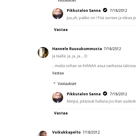
Vastaukset
Pikkutalon Sanna
7/18/2012
Juu,uh, pakko on ! Pää surisee ja ideaa p
Vastaa
Hannele Ruusukummusta
7/18/2012
Ja täällä: ja, ja, ja....:D
...mutta onhan se IHANAA asua vanhassa talossa..
Vastaa
Vastaukset
Pikkutalon Sanna
7/18/2012
Niinpä, pitäisvät hulluna jos ihan uude
Vastaa
Voikukkapelto
7/18/2012