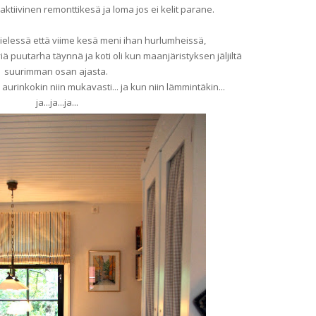
 aktiivinen remonttikesä ja loma jos ei kelit parane.
elessä että viime kesä meni ihan hurlumheissä,
viä puutarha täynnä ja koti oli kun maanjäristyksen jäljiltä
suurimman osan ajasta.
o aurinkokin niin mukavasti... ja kun niin lämmintäkin...
ja...ja...ja...