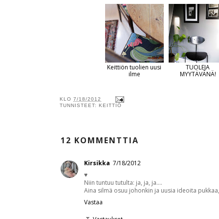
Keittiön tuolien uusi
TUOLEJA
ilme
MYYTÄVÄNÄ!
KLO
7/18/2012
TUNNISTEET:
KEITTIÖ
12 KOMMENTTIA
Kirsikka
7/18/2012
♥
Niin tuntuu tutulta: ja, ja, ja....
Aina silmä osuu johonkin ja uusia ideoita pukkaa,
Vastaa