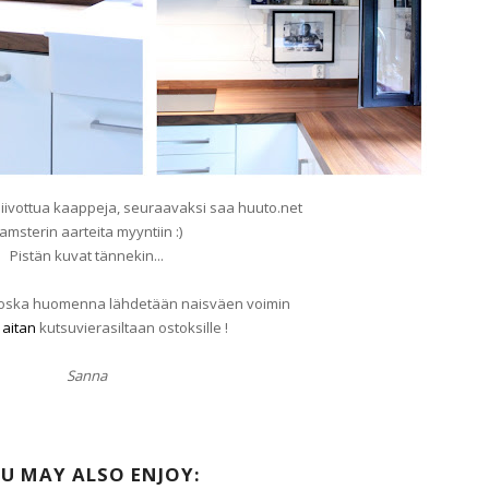
siivottua kaappeja, seuraavaksi saa huuto.net
amsterin aarteita myyntiin :)
Pistän kuvat tännekin...
 koska huomenna lähdetään naisväen voimin
 aitan
kutsuvierasiltaan ostoksille !
Sanna
U MAY ALSO ENJOY: