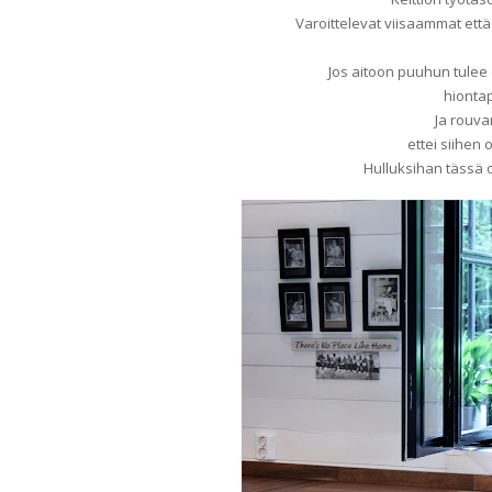
Varoittelevat viisaammat että 
Jos aitoon puuhun tulee o
hiontap
Ja rouva
ettei siihen
Hulluksihan tässä o