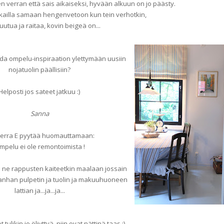
en verran että sais aikaiseksi, hyvään alkuun on jo päästy.
ankailla samaan hengenvetoon kun tein verhotkin,
uutua ja raitaa, kovin beigeä on...
 ompelu-inspiraation ylettymään uusiin
nojatuolin päällisiin?
Helposti jos sateet jatkuu :)
Sanna
Herra E pyytää huomauttamaan:
mpelu ei ole remontoimista !
ää ne rappusten kaiteetkin maalaan jossain
vanhan pulpetin ja tuolin ja makuuhuoneen
lattian ja...ja...ja...
 tulikin jo öljyttyä, niin ovat nättinä taas :)