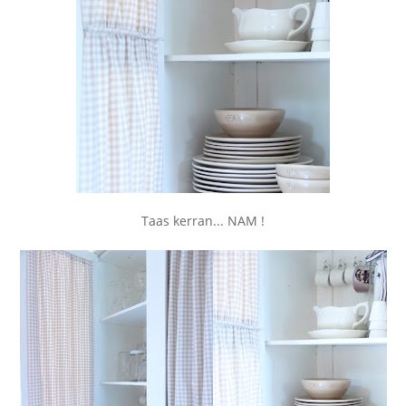
Taas kerran... NAM !