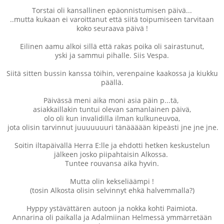
Torstai oli kansallinen epäonnistumisen päivä...
..mutta kukaan ei varoittanut että siitä toipumiseen tarvitaan
koko seuraava päivä !
Eilinen aamu alkoi sillä että rakas poika oli sairastunut,
yski ja sammui pihalle. Siis Vespa.
Siitä sitten bussin kanssa töihin, verenpaine kaakossa ja kiukku
päällä.
Päivässä meni aika moni asia päin p...tä,
asiakkaillakin tuntui olevan samanlainen päivä,
olo oli kun invalidilla ilman kulkuneuvoa,
jota olisin tarvinnut juuuuuuuri tänäääään kipeästi jne jne jne.
Soitin iltapäivällä Herra E:lle ja ehdotti hetken keskustelun
jälkeen josko piipahtaisin Alkossa.
Tuntee rouvansa aika hyvin.
Mutta olin kekseliäämpi !
(tosin Alkosta olisin selvinnyt ehkä halvemmalla?)
Hyppy ystävättären autoon ja nokka kohti Paimiota.
Annarina oli paikalla ja Adalmiinan Helmessä ymmärretään