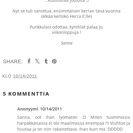
...kuullostaa Joululta :)
Nyt se tuli sanottua, ensimmäisen kerran tänä vuonna
(älkää kertoko Herra E:lle)
Punkkulasi odottaa, kynttilät palaa jo,
viikonloppuja !
Sanna
SHARE:
KLO
10/14/2011
JAA MUILLE
5 KOMMENTTIA
Anonyymi
10/14/2011
Sanna, oot ihan lyömätön :D Miten tuommoisia
härpäkkänaisia ei ole maailmassa enempää !!! Viuhtoo ja
huutaa ja on niin rakastettava. Ihan kuin mä :DDDDD