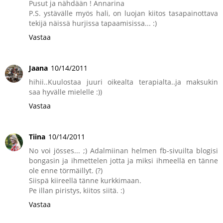
Pusut ja nähdään ! Annarina
P.S. ystävälle myös hali, on luojan kiitos tasapainottava
tekijä näissä hurjissa tapaamisissa... :)
Vastaa
Jaana
10/14/2011
hihii..Kuulostaa juuri oikealta terapialta..ja maksukin
saa hyvälle mielelle :))
Vastaa
Tiina
10/14/2011
No voi jösses... ;) Adalmiinan helmen fb-sivuilta blogisi
bongasin ja ihmettelen jotta ja miksi ihmeellä en tänne
ole enne törmäillyt. (?)
Siispä kiireellä tänne kurkkimaan.
Pe illan piristys, kiitos siitä. :)
Vastaa