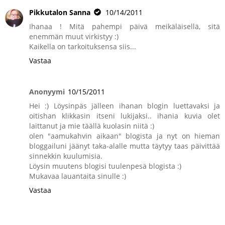
Pikkutalon Sanna
10/14/2011
Ihanaa ! Mitä pahempi päivä meikäläisellä, sitä
enemmän muut virkistyy :)
Kaikella on tarkoituksensa siis...
Vastaa
Anonyymi
10/15/2011
Hei :) Löysinpäs jälleen ihanan blogin luettavaksi ja
oitishan klikkasin itseni lukijaksi.. ihania kuvia olet
laittanut ja mie täällä kuolasin niitä :)
olen "aamukahvin aikaan" blogista ja nyt on hieman
bloggailuni jäänyt taka-alalle mutta täytyy taas päivittää
sinnekkin kuulumisia.
Löysin muutens blogisi tuulenpesä blogista :)
Mukavaa lauantaita sinulle :)
Vastaa