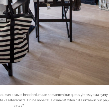
ukset pistivät hihat heilumaan samantien kun ajatus yhteistyöstä syntyi 
 kesätavarasta. On ne nopeita! Ja osaavia! Miten niillä riittääkin niin pal
virtaa?