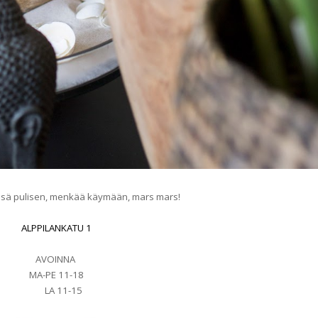
sä pulisen, menkää käymään, mars mars!
ALPPILANKATU 1
AVOINNA
MA-PE 11-18
LA 11-15