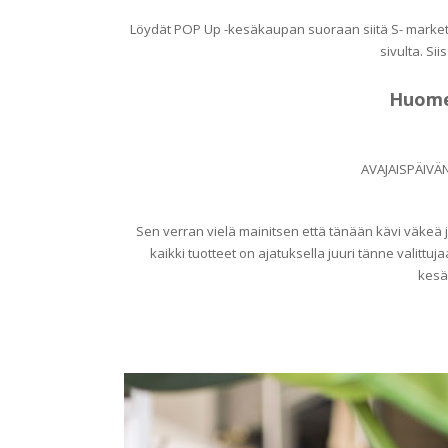
Löydät POP Up -kesäkaupan suoraan siitä S- markett
sivulta. Si
Huomen
AVAJAISPÄIVÄ
Sen verran vielä mainitsen että tänään kävi väkeä j
kaikki tuotteet on ajatuksella juuri tänne valittuja
kesä