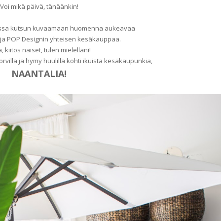
Voi mikä päivä, tänäänkin!
nssa kutsun kuvaamaan huomenna aukeavaa
n ja POP Designin yhteisen kesäkauppaa.
ä, kiitos naiset, tulen mielelläni!
korvilla ja hymy huulilla kohti ikuista kesäkaupunkia,
NAANTALIA!