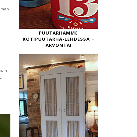
seman
PUUTARHAMME
KOTIPUUTARHA-LEHDESSÄ +
ARVONTA!
vaan
jä