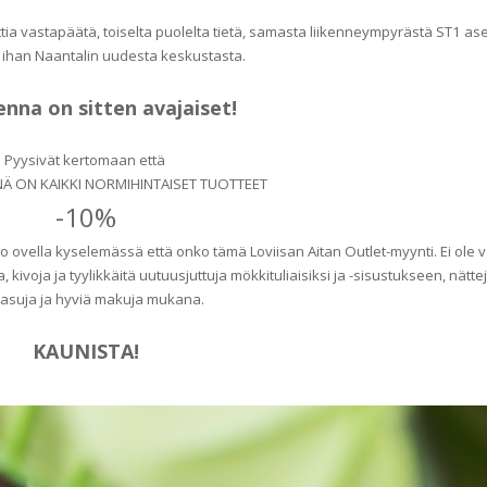
ia vastapäätä, toiselta puolelta tietä, samasta liikenneympyrästä ST1 a
is ihan Naantalin uudesta keskustasta.
na on sitten avajaiset!
Pyysivät kertomaan että
NÄ ON KAIKKI NORMIHINTAISET TUOTTEET
-10%
o ovella kyselemässä että onko tämä Loviisan Aitan Outlet-myynti. Ei ole 
a, kivoja ja tyylikkäitä uutuusjuttuja mökkituliaisiksi ja -sisustukseen, nätte
asuja ja hyviä makuja mukana.
KAUNISTA!