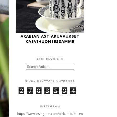
ARABIAN ASTIAKUVAUKSET
KASVIHUONEESSAMME
ETSI BLOGISTA
SIVUN NÄYTTÖJÄ YHTEENSÄ
2
7
0
3
5
9
4
INSTAGRAM
https://www.instagram.com/pikkutalo/?hl=en