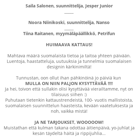
Saila Salonen, suunnittelija, Jesper Junior
_____
Noora Niinikoski, suunnittelija, Nanso
_____
Tiina Raitanen, myymäläpäällikkö, Petrifun
HUIMAAVA KATTAUS!
Mahtava määrä suomalaista tietoa ja taitoa yhteen päivään.
Luentoja, haastatteluja, uutuuksia ja tunnelmia suomalaisen
designin kärkinimiltä!
Tunnustan, oon ollut ihan pähkinöinä jo päiviä kun
MULLA ON NIIN PALJON KYSYTTÄVÄÄ !!!!
Ja hei, toivon että sullakin olisi kysyttävää vierailtamme, nyt on
tilaisuus siihen :)
Puhutaan tietenkin kattaustrendeistä, 100- vuotis mallistoista,
suomalaisen suunnittelun haasteista, kevään vaatetuksesta ja
noh, vaikka mistä!
JA NE TARJOUKSET, WOOOOOW!
Muistathan että kulman takana odottaa äitienpäivä, yo-juhlat ja
kesän täydeltä häitä ja rippijuhlia...