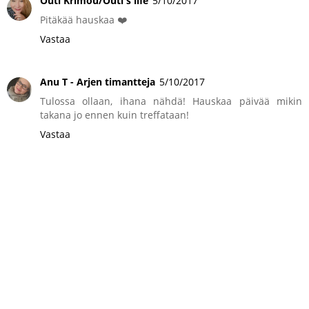
Outi Krimou/Outi's life
5/10/2017
Pitäkää hauskaa ❤️
Vastaa
Anu T - Arjen timantteja
5/10/2017
Tulossa ollaan, ihana nähdä! Hauskaa päivää mikin
takana jo ennen kuin treffataan!
Vastaa