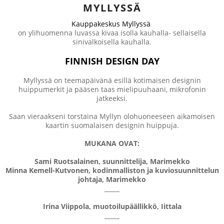
MYLLYSSÄ
Kauppakeskus Myllyssä
on ylihuomenna luvassa kivaa isolla kauhalla- sellaisella
sinivalkoisella kauhalla.
FINNISH DESIGN DAY
Myllyssä on teemapäivänä esillä kotimaisen designin
huippumerkit ja pääsen taas mielipuuhaani, mikrofonin
jatkeeksi.
Saan vieraakseni torstaina Myllyn olohuoneeseen aikamoisen
kaartin suomalaisen designin huippuja.
MUKANA OVAT:
Sami Ruotsalainen, suunnittelija, Marimekko
Minna Kemell-Kutvonen, kodinmalliston ja kuviosuunnittelun
johtaja, Marimekko
_____
Irina Viippola, muotoilupäällikkö, Iittala
_____