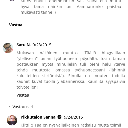
Kiitos Enkuli, enemmänkin sais valoa olla mutta
hyvä tämä näinkin on! Aamuaurinko paistaa
mukavasti tänne :)
Vastaa
Satu N.
9/23/2015
Mukavan näköinen muutos. Täällä bloggaillaan
"ylellisesti" oman työhuoneen pöydältä, tosin tämän
postauksen myötä minullekin tuli pieni halu /tarve
tehdä muutosta omassa työhuoneessani (lähinnä
kalusteiden siirtämistä). Sinulla on muuten todella
kauniit kuvat tuolla yläbannerissa. Kauniita syyspäiviä
toivotellen!
Vastaa
Vastaukset
Pikkutalon Sanna
9/24/2015
Kiitti :) Tää on nyt väliaikainen ratkaisu mutta toimii