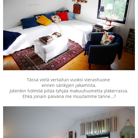
Tässä vielä vertailun vuoksi vierashuone
ennen sänkyjen jakamista.
Jotenkin hölmöä pitää tyhjää makuuhuonetta yläkerrassa.
Ehkä jonain päivänä me muutamme tänne...?