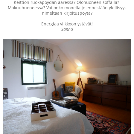
Keittiön ruokapöydän ääressä? Olohuoneen soffalla?
Makuuhuoneessa? Vai onko monella jo ennestään ylellisyys
nimeltään kirjoituspöytä?
Energiaa viikkoon ystävät!
Sanna