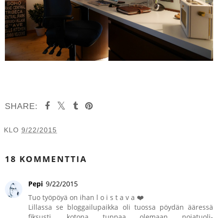
SHARE:
KLO
9/22/2015
JAA MUILLE
18 KOMMENTTIA
Pepi
9/22/2015
Tuo työpöyä on ihan l o i s t a v a ❤️
Lillassa se bloggailupaikka oli tuossa pöydän ääressä
fiksusti, kotona tuppaa olemaan nojatuoli-