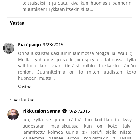
toistaiseksi :) Ja Satu, kiva kun huomasit bannerin
muutoksen! Tykkään itsekin siitä...
Vastaa
Pia / paiqo
9/23/2015
Onpa luksusta! Kakluunin lämmössä bloggailla! Wau! :)
Meillä työhuone, jossa kirjoituspöytä - lähdössä kyllä
vaihtoon kun vaan tietäisi mihin hukkaisin tämän
rohjon. Suunnitelmia on jo miten uudistan koko
huoneen, mutta...
Vastaa
Vastaukset
Pikkutalon Sanna
9/24/2015
Juu, kyllä se puun rätinä luo kodikkuutta...kysy
uudestaan maaliskuussa kun on koko talvi
lämmitetty kolmea uunia :))) Tori.fi, siellä niistä
kuulemma pääsee eroon, rohjoistakin ;) Täällä