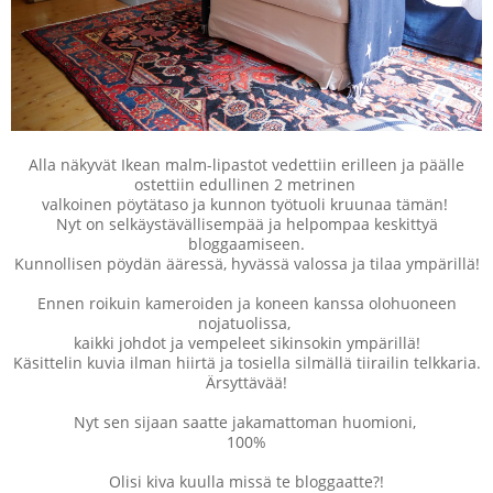
Alla näkyvät Ikean malm-lipastot vedettiin erilleen ja päälle
ostettiin edullinen 2 metrinen
valkoinen pöytätaso ja kunnon työtuoli kruunaa tämän!
Nyt on selkäystävällisempää ja helpompaa keskittyä
bloggaamiseen.
Kunnollisen pöydän ääressä, hyvässä valossa ja tilaa ympärillä!
Ennen roikuin kameroiden ja koneen kanssa olohuoneen
nojatuolissa,
kaikki johdot ja vempeleet sikinsokin ympärillä!
Käsittelin kuvia ilman hiirtä ja tosiella silmällä tiirailin telkkaria.
Ärsyttävää!
Nyt sen sijaan saatte jakamattoman huomioni,
100%
Olisi kiva kuulla missä te bloggaatte?!