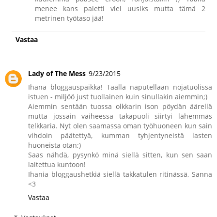
menee kans paletti viel uusiks mutta tämä 2
metrinen työtaso jää!
Vastaa
Lady of The Mess
9/23/2015
Ihana bloggauspaikka! Täällä naputellaan nojatuolissa
istuen - miljöö just tuollainen kuin sinullakin aiemmin;)
Aiemmin sentään tuossa olkkarin ison pöydän äärellä
mutta jossain vaiheessa takapuoli siirtyi lähemmäs
telkkaria. Nyt olen saamassa oman työhuoneen kun sain
vihdoin päätettyä, kumman tyhjentyneistä lasten
huoneista otan;)
Saas nähdä, pysynkö minä siellä sitten, kun sen saan
laitettua kuntoon!
Ihania bloggaushetkiä siellä takkatulen ritinässä, Sanna
<3
Vastaa