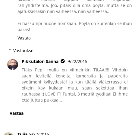
rahiyhdistelmä. Joo, pitäis olla oma pöytä, mutta se on
ajatuksissakin niin vaiheessa, niin vaiheessa...
Ei hassumpi huone noinkaan. Pöytä on kuitenkin se ihan
paras!
Vastaa
Vastaukset
Pikkutalon Sanna
9/22/2015
Tiäks Pepi, mulla on viimeinkin TILAA!!!! Vihdoin
saan levitellä koneita, kameroita ja papereita
sydämeni kyllyydestä! Ja kun täällä yläkerrassa ei
oikein käy kukaan muu, saan sekoittaa ihan
rauhassa :) LOVE IT! Funtsi, 3 metriä työtilaa! Ei ihme
että juttua pukkaa...
Vastaa
Tuija
9/22/2015