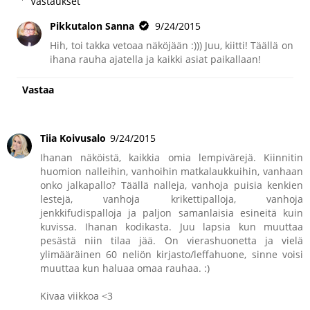
Vastaukset
Pikkutalon Sanna
9/24/2015
Hih, toi takka vetoaa näköjään :))) Juu, kiitti! Täällä on
ihana rauha ajatella ja kaikki asiat paikallaan!
Vastaa
Tiia Koivusalo
9/24/2015
Ihanan näköistä, kaikkia omia lempivärejä. Kiinnitin
huomion nalleihin, vanhoihin matkalaukkuihin, vanhaan
onko jalkapallo? Täällä nalleja, vanhoja puisia kenkien
lestejä, vanhoja krikettipalloja, vanhoja
jenkkifudispalloja ja paljon samanlaisia esineitä kuin
kuvissa. Ihanan kodikasta. Juu lapsia kun muuttaa
pesästä niin tilaa jää. On vierashuonetta ja vielä
ylimääräinen 60 neliön kirjasto/leffahuone, sinne voisi
muuttaa kun haluaa omaa rauhaa. :)
Kivaa viikkoa <3