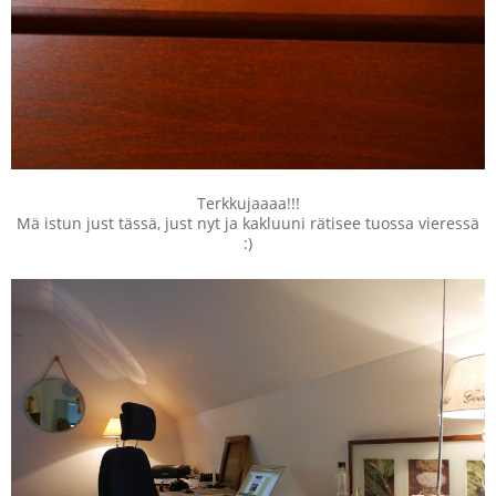
Terkkujaaaa!!!
Mä istun just tässä, just nyt ja kakluuni rätisee tuossa vieressä
:)