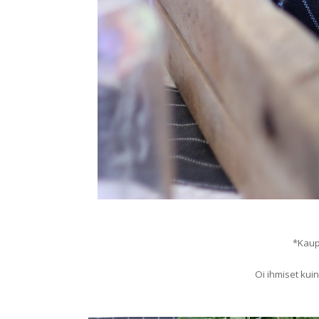
*Kaup
Oi ihmiset kui