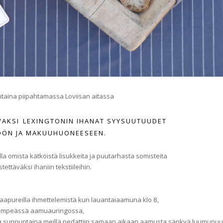
ntaina piipahtamassa Loviisan aitassa
VAKSI
LEXINGTONIN IHANAT SYYSUUTUUDET
IÖÖN JA MAKUUHUONEESEEN.
lla omista kätköistä lisukkeita ja puutarhasta somisteita
tettäväksi ihaniin tekstiileihin.
ä naapureilla ihmettelemistä kun lauantaiaamuna klo 8,
empeässä aamuauringossa,
e ja sunnuntaina meillä pedattiin samaan aikaan aamusta sänkyä luumupu