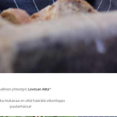
allinen yhteistyö:
Loviisan Aitta
*
nka mukavaa on ollut häärätä viikonloppu
puutarhassa!