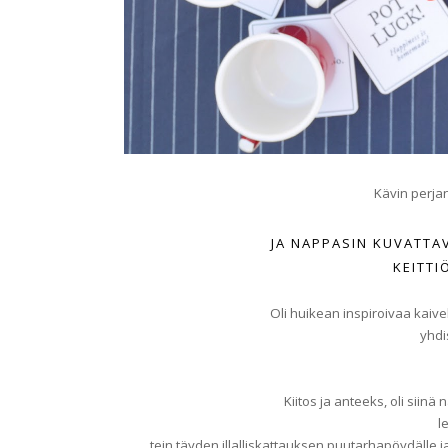
Kävin perja
JA NAPPASIN KUVATTA
KEITT
Oli huikean inspiroivaa kaive
yhdis
Kiitos ja anteeks, oli siin
l
tein täyden illalliskattauksen puutarhapöydäll