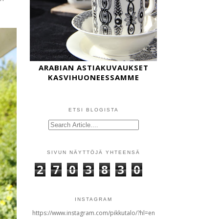
ARABIAN ASTIAKUVAUKSET
KASVIHUONEESSAMME
ETSI BLOGISTA
SIVUN NÄYTTÖJÄ YHTEENSÄ
2
7
0
3
8
3
0
INSTAGRAM
https://www.instagram.com/pikkutalo/?hl=en