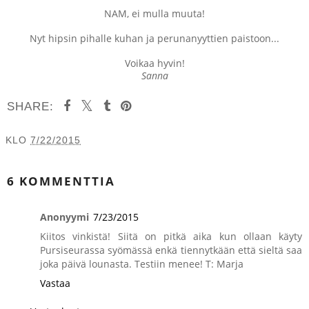
NAM, ei mulla muuta!
Nyt hipsin pihalle kuhan ja perunanyyttien paistoon...
Voikaa hyvin!
Sanna
SHARE:
KLO
7/22/2015
JAA MUILLE
6 KOMMENTTIA
Anonyymi
7/23/2015
Kiitos vinkistä! Siitä on pitkä aika kun ollaan käyty
Pursiseurassa syömässä enkä tiennytkään että sieltä saa
joka päivä lounasta. Testiin menee! T: Marja
Vastaa