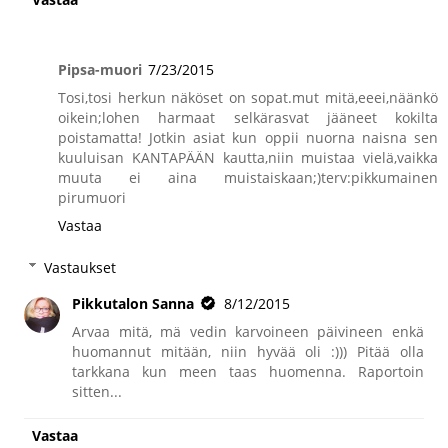
Pipsa-muori
7/23/2015
Tosi,tosi herkun näköset on sopat.mut mitä,eeei,näänkö
oikein;lohen harmaat selkärasvat jääneet kokilta
poistamatta! Jotkin asiat kun oppii nuorna naisna sen
kuuluisan KANTAPÄÄN kautta,niin muistaa vielä,vaikka
muuta ei aina muistaiskaan;)terv:pikkumainen
pirumuori
Vastaa
Vastaukset
Pikkutalon Sanna
8/12/2015
Arvaa mitä, mä vedin karvoineen päivineen enkä
huomannut mitään, niin hyvää oli :))) Pitää olla
tarkkana kun meen taas huomenna. Raportoin
sitten...
Vastaa