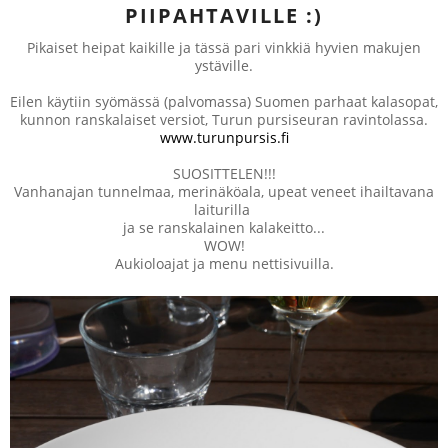
PIIPAHTAVILLE :)
Pikaiset heipat kaikille ja tässä pari vinkkiä hyvien makujen
ystäville.
Eilen käytiin syömässä (palvomassa) Suomen parhaat kalasopat,
kunnon ranskalaiset versiot, Turun pursiseuran ravintolassa.
www.turunpursis.fi
SUOSITTELEN!!!
Vanhanajan tunnelmaa, merinäköala, upeat veneet ihailtavana
laiturilla
ja se ranskalainen kalakeitto...
WOW!
Aukioloajat ja menu nettisivuilla.