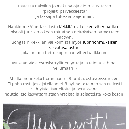
Instassa näkyikin jo makupaloja äidin ja tyttären
"projekti parvekkeesta"
ja tässäpä tuloksia laajemmin.
Hankimme Viherlassilasta
Kekkilän jalallisen viherlaatikon
joka oli juurikin oikean mittainen neitokaisen parvekkeen
päätyyn.
Bongasin Kekkilän valikoimista myös
luonnonmukaisen
kasvatusalustan
joka on mitoitettu sopimaan viherlaatikkoon.
Mukaan vielä ostoskärryllinen yrttejä ja taimia ja hihat
heilumaan :)
Meillä meni koko hommaan n. 3 tuntia, ostosreissuineen.
Ei paha rasti jos ajatellaan että nyt neitokainen saa rutkasti
viihtyisiä lisäneliöitä ja bonuksena
nauttia itse kasvattamistaan yrteistä ja salaateista koko kesän!