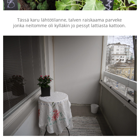
Tässä karu lähtötilanne, talven raiskaama parveke
jonka neitomme oli kylläkin jo pessyt lattiasta kattoon.