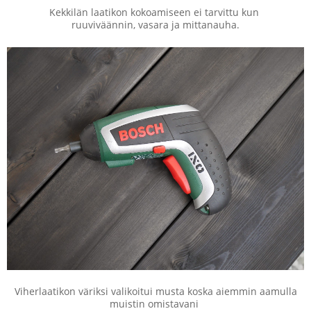
Kekkilän laatikon kokoamiseen ei tarvittu kun
ruuviväännin, vasara ja mittanauha.
Viherlaatikon väriksi valikoitui musta koska aiemmin aamulla
muistin omistavani