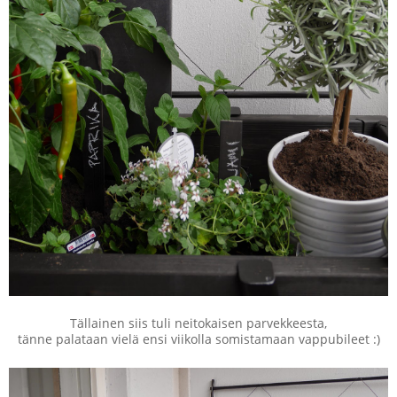
Tällainen siis tuli neitokaisen parvekkeesta,
tänne palataan vielä ensi viikolla somistamaan vappubileet :)