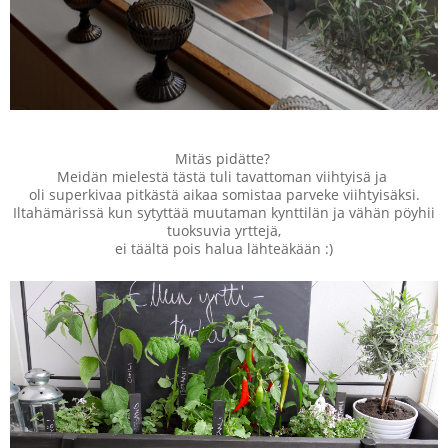
Mitäs pidätte?
Meidän mielestä tästä tuli tavattoman viihtyisä ja
oli superkivaa pitkästä aikaa somistaa parveke viihtyisäksi.
Iltahämärissä kun sytyttää muutaman kynttilän ja vähän pöyhii
tuoksuvia yrttejä,
ei täältä pois halua lähteäkään :)