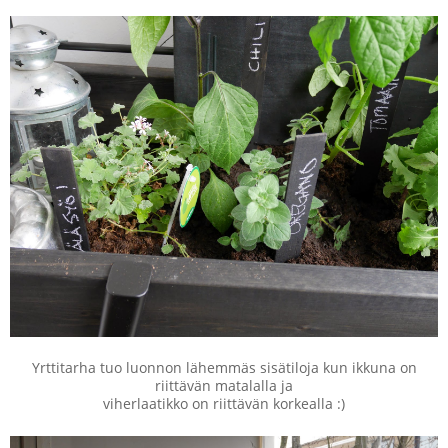
Yrttitarha tuo luonnon lähemmäs sisätiloja kun ikkuna on
riittävän matalalla ja
viherlaatikko on riittävän korkealla :)