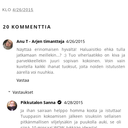
KLO
4/26/2015
JAA MUILLE
20 KOMMENTTIA
Anu T - Arjen timantteja
4/26/2015
Näyttää erinomaisen hyvältä! Haluaisitko ehkä tulla
jatkamaan meillekin...? ;) Tuo viherlaatikko on kiva ja
parvekkeellekin juuri sopivan kokoinen. Voin vain
kuvitella kaikki ihanat tuoksut, joita noiden istutusten
äärellä voi nuuhkia.
Vastaa
Vastaukset
Pikkutalon Sanna
4/28/2015
Ja ihan sairaan helppo homma koota ja istuttaa!
Tuuppasin kokoamisen jälkeen sisuksiin sellaisen
pitkänmallisen viljelysäkin ja puukolla auki, se oli
siinä, 10 minsaa! WOW, tykkään ideasta!