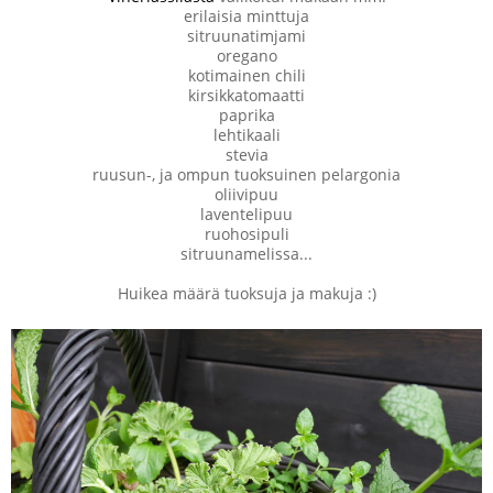
erilaisia minttuja
sitruunatimjami
oregano
kotimainen chili
kirsikkatomaatti
paprika
lehtikaali
stevia
ruusun-, ja ompun tuoksuinen pelargonia
oliivipuu
laventelipuu
ruohosipuli
sitruunamelissa...
Huikea määrä tuoksuja ja makuja :)