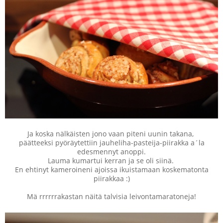
Ja koska nälkäisten jono vaan piteni uunin takana,
päätteeksi pyöräytettiin jauheliha-pasteija-piirakka a´la
edesmennyt anoppi.
Lauma kumartui kerran ja se oli siinä.
En ehtinyt kameroineni ajoissa ikuistamaan koskematonta
piirakkaa :)
Mä rrrrrrakastan näitä talvisia leivontamaratoneja!