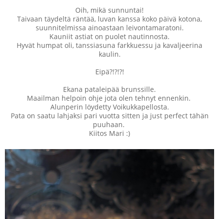
Oih, mikä sunnuntai!
Taivaan täydeltä räntää, luvan kanssa koko päivä kotona,
suunnitelmissa ainoastaan leivontamaratoni.
Kauniit astiat on puolet nautinnosta.
Hyvät humpat oli, tanssiasuna farkkuessu ja kavaljeerina
kaulin.
Eipä?!?!?!
Ekana pataleipää brunssille.
Maailman helpoin ohje jota olen tehnyt ennenkin.
Alunperin löydetty Voikukkapellosta.
Pata on saatu lahjaksi pari vuotta sitten ja just perfect tähän
puuhaan.
Kiitos Mari :)