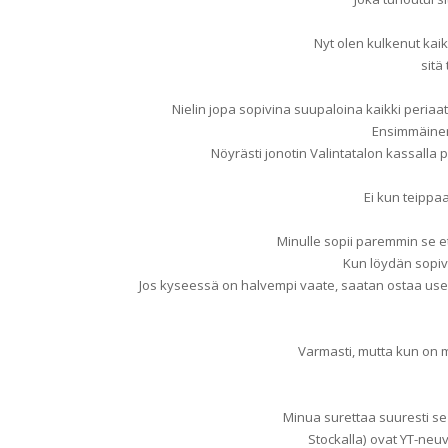
Nyt olen kulkenut kaikk
sitä
Nielin jopa sopivina suupaloina kaikki periaatt
Ensimmäinen 
Nöyrästi jonotin Valintatalon kassalla
Ei kun teippa
Minulle sopii paremmin se et
Kun löydän sopiv
Jos kyseessä on halvempi vaate, saatan ostaa us
Varmasti, mutta kun on 
Minua surettaa suuresti se 
Stockalla) ovat YT-neu