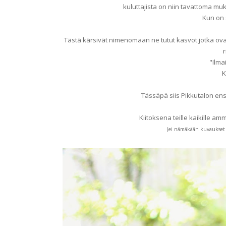
kuluttajista on niin tavattoma muk
Kun on 
Tästä kärsivät nimenomaan ne tutut kasvot jotka ovat 
r
"Ilma
K
Tässäpä siis Pikkutalon en
Kiitoksena teille kaikille amm
(ei nämäkään kuvaukset 