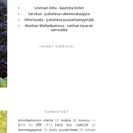
Loviisan Aitta - kaunista kotiin
Sarokas - palveleva rakennuskauppa
Viherlassila - palveleva puutarhamyymälä
Wanhan Wallankumous - vanhan tavaran
aarreaitta
IHANAT VIERAANI
TUNNISTEET
Ainutlaatuinen elämä
(3)
Arabia
(8)
Brooklyn
(1)
DIY
(11)
D.I.Y
(9)
FACE the CANCER
(3)
Itsenäisyyspäivä
(4)
Joulu puutarhassa
(9)
Kilttien