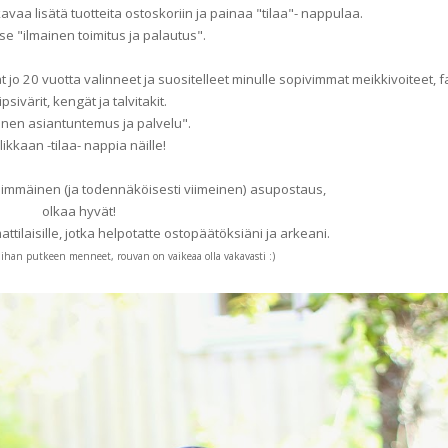
avaa lisätä tuotteita ostoskoriin ja painaa "tilaa"- nappulaa.
se "ilmainen toimitus ja palautus".
jo 20 vuotta valinneet ja suositelleet minulle sopivimmat meikkivoiteet, f
ipsivärit, kengät ja talvitakit.
inen asiantuntemus ja palvelu".
likkaan -tilaa- nappia näille!
simmäinen (ja todennäköisesti viimeinen) asupostaus,
olkaa hyvät!
attilaisille, jotka helpotatte ostopäätöksiäni ja arkeani.
ihan putkeen menneet, rouvan on vaikeaa olla vakavasti :)