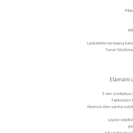
Pik
Mi
Laskettelin torstaina kam
Turun Stockma
Elämäni u
5 min sovittelua,
Takkiostos ho
Yleensä olen varma ostoks
Löysin edellis
pi
Joka tuhoutui s