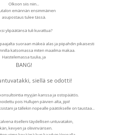
Olkoon siis niin...
kutalon emännän ensimmäinen
asupostaus tulee tässä.
ksi ylipäätänsä tuli kuvattua?
paajalta suoraan mäkeä alas ja piipahdin pikaisesti
nnilla katsomassa miten maailma makaa.
Haistelemassa tuulia, ja
BANG!
ntuvatakki, siellä se odotti!
 konsultointia myyjän kanssa ja ostopäätös.
idettu pois Hullujen päivien alta, jipii!
istani ja tällekin nopealle päätökselle on taustaa...
talvena itselleni täydellisen untuvatakin,
tkän, kevyen ja oliivinvärisen.
itten viime keväänä kun kaaduin Vespalla.