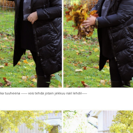
ka tuuheena ------- vois tehdä jotain jekkuu näil lehdil------