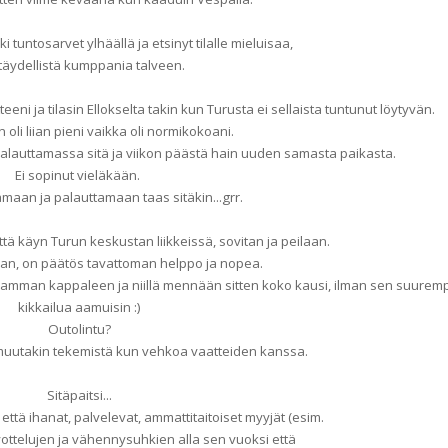
i tuntosarvet ylhäällä ja etsinyt tilalle mieluisaa,
 täydellistä kumppania talveen.
eeni ja tilasin Ellokselta takin kun Turusta ei sellaista tuntunut löytyvän.
oli liian pieni vaikka oli normikokoani.
 palauttamassa sitä ja viikon päästä hain uuden samasta paikasta.
Ei sopinut vieläkään.
amaan ja palauttamaan taas sitäkin...grr.
tä käyn Turun keskustan liikkeissä, sovitan ja peilaan.
an, on päätös tavattoman helppo ja nopea.
eamman kappaleen ja niillä mennään sitten koko kausi, ilman sen suurem
kikkailua aamuisin :)
Outolintu?
muutakin tekemistä kun vehkoa vaatteiden kanssa.
Sitäpaitsi...
että ihanat, palvelevat, ammattitaitoiset myyjät (esim.
vottelujen ja vähennysuhkien alla sen vuoksi että