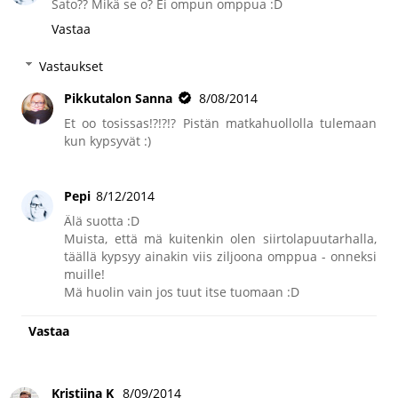
Sato?? Mikä se o? Ei ompun omppua :D
Vastaa
Vastaukset
Pikkutalon Sanna
8/08/2014
Et oo tosissas!?!?!? Pistän matkahuollolla tulemaan
kun kypsyvät :)
Pepi
8/12/2014
Älä suotta :D
Muista, että mä kuitenkin olen siirtolapuutarhalla,
täällä kypsyy ainakin viis ziljoona omppua - onneksi
muille!
Mä huolin vain jos tuut itse tuomaan :D
Vastaa
Kristiina K
8/09/2014