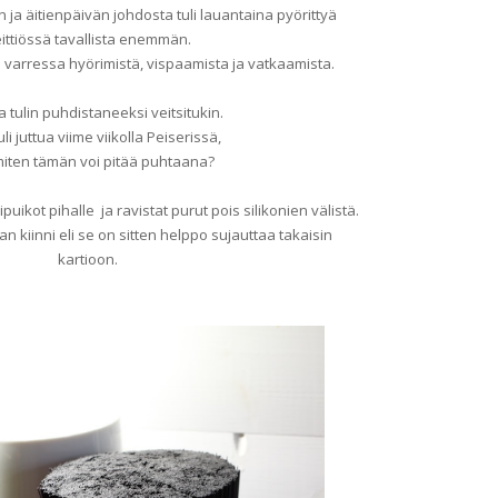
n ja äitienpäivän johdosta tuli lauantaina pyörittyä
ittiössä tavallista enemmän.
 varressa hyörimistä, vispaamista ja vatkaamista.
 tulin puhdistaneeksi veitsitukin.
uli juttua viime viikolla Peiserissä,
miten tämän voi pitää puhtaana?
nipuikot pihalle ja ravistat purut pois silikonien välistä.
n kiinni eli se on sitten helppo sujauttaa takaisin
kartioon.