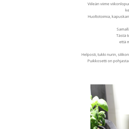
Viileän viime viikonlopu
ke
Huoltotoimia, kapuskan
Samalla
Tästä t
että 
Helposti, tukki nurin, siliko
Puikkosetti on pohjastaa