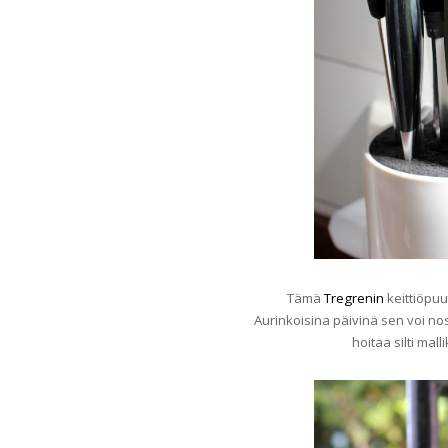
Tämä
Tregrenin
keittiöpuu
Aurinkoisina päivinä sen voi n
hoitaa silti mall