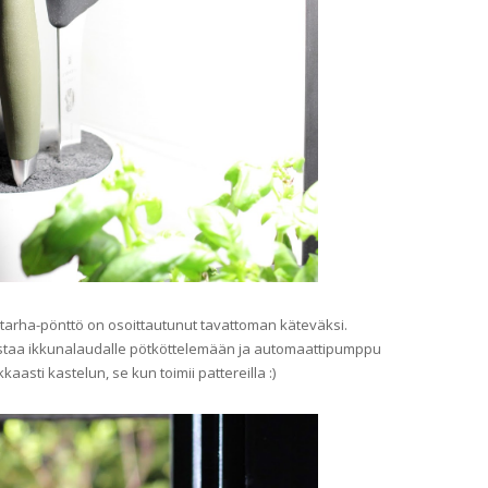
tarha-pönttö on osoittautunut tavattoman käteväksi.
ostaa ikkunalaudalle pötköttelemään ja automaattipumppu
ikkaasti kastelun, se kun toimii pattereilla :)