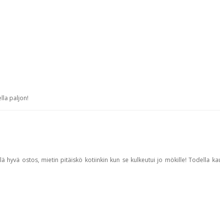
joulutunnelmia
astiakaappi
olohuoneeseen
lla paljon!