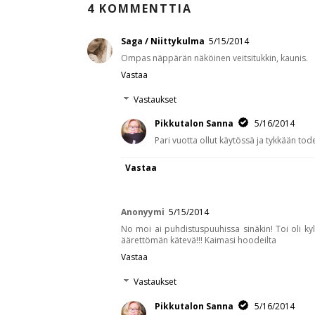
13 vuotta sitten
olohuoneessa
KLO
5/15/2014
TUNNISTEET:
KEITTIÖ
,
SISUSTUS
4 KOMMENTTIA
Saga / Niittykulma
5/15/2014
Ompas näppärän näköinen veitsitukkin, kaunis.
Vastaa
Vastaukset
Pikkutalon Sanna
5/16/2014
Pari vuotta ollut käytössä ja tykkään tode
Vastaa
Anonyymi
5/15/2014