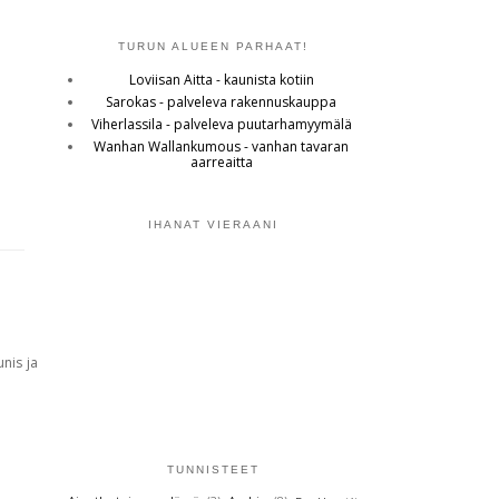
TURUN ALUEEN PARHAAT!
Loviisan Aitta - kaunista kotiin
Sarokas - palveleva rakennuskauppa
Viherlassila - palveleva puutarhamyymälä
Wanhan Wallankumous - vanhan tavaran
aarreaitta
IHANAT VIERAANI
TUNNISTEET