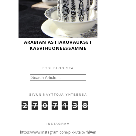
ARABIAN ASTIAKUVAUKSET
KASVIHUONEESSAMME
ETSI BLOGISTA
SIVUN NÄYTTÖJÄ YHTEENSÄ
2
7
0
7
1
3
8
INSTAGRAM
https://www.instagram.com/pikkutalo/?hl=en