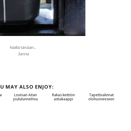
Näillä tänään...
Sanna
U MAY ALSO ENJOY:
a
Loviisan Aitan
Rakas keittiön
Tapettivalinnat