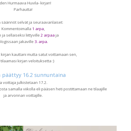
den Hurmaava Huvila- kirjan!
Parhautta!
säännöt selvät ja seuraavanlaiset:
Kommentoimalla
1 arpa
,
e ja sellaiseksi liittyville
2 arpaa
ja
blogissaan jakaville
3. arpa.
ut kirjan kauttani mutta satut voittamaan sen,
 tilaamasi kirjan veloituksetta :)
 päättyy 16.2 sunnuntaina
ja voittaja julkistetaan 17.2.
sta samalla viikolla eli pääsen heti postittamaan ne tilaajille
ja arvonnan voittajille.