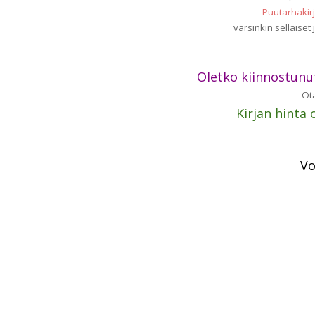
Puutarhakirj
varsinkin sellaiset
Oletko kiinnostunu
Ota
Kirjan hinta 
Vo