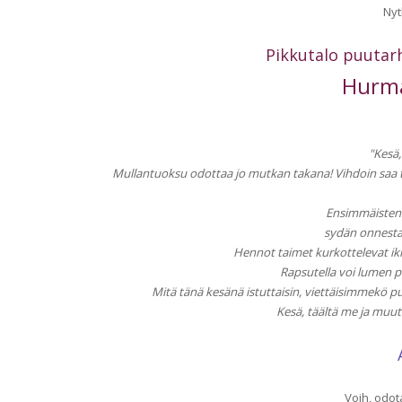
Nyt
Pikkutalo puutar
Hurma
"Kesä,
Mullantuoksu odottaa jo mutkan takana! Vihdoin saa tot
Ensimmäisten
sydän onnesta 
Hennot taimet kurkottelevat ik
Rapsutella voi lumen p
Mitä tänä kesänä istuttaisin, viettäisimmekö p
Kesä, täältä me ja muut
Voih, odota