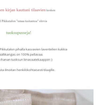
en kirjan kauttani tilaavien
kesken
l Pikkutalon "omaa tuotantoa" olevia
tuoksupusseja!
Pikkutalon pihalla kasvavien laventelien kukkia
äällikangas on 100% pellavaa.
ä ihanan tuoksun liinavaatekaappiin :)
sta ilmoitan henkilökohtaisesti tilaajille.