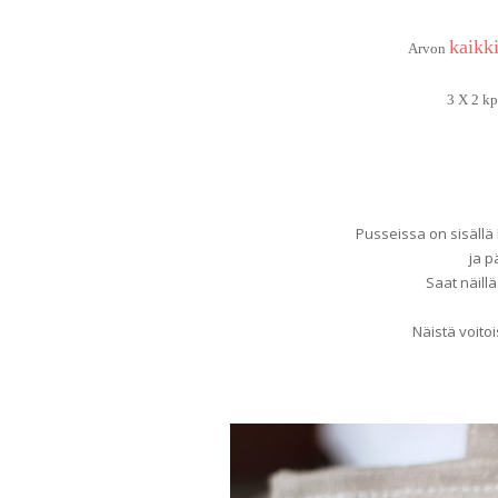
kaikki
Arvon
3 X 2 kp
Pusseissa on sisällä 
ja p
Saat näill
Näistä voitoi