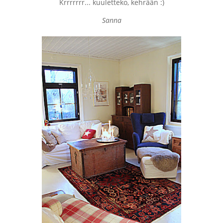
Krrrrrrr... kuuletteko, kehrään :)
Sanna