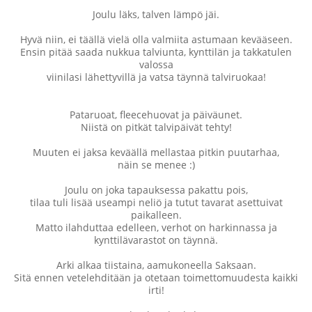
Joulu läks, talven lämpö jäi.
Hyvä niin, ei täällä vielä olla valmiita astumaan kevääseen.
Ensin pitää saada nukkua talviunta, kynttilän ja takkatulen
valossa
viinilasi lähettyvillä ja vatsa täynnä talviruokaa!
Pataruoat, fleecehuovat ja päiväunet.
Niistä on pitkät talvipäivät tehty!
Muuten ei jaksa keväällä mellastaa pitkin puutarhaa,
näin se menee :)
Joulu on joka tapauksessa pakattu pois,
tilaa tuli lisää useampi neliö ja tutut tavarat asettuivat
paikalleen.
Matto ilahduttaa edelleen, verhot on harkinnassa ja
kynttilävarastot on täynnä.
Arki alkaa tiistaina, aamukoneella Saksaan.
Sitä ennen vetelehditään ja otetaan toimettomuudesta kaikki
irti!