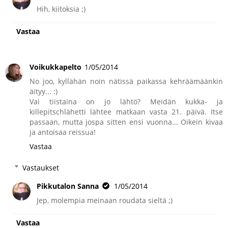
Hih, kiitoksia ;)
Vastaa
Voikukkapelto
1/05/2014
No joo, kyllähän noin nätissä paikassa kehräämäänkin
äityy... :)
Vai tiistaina on jo lähtö? Meidän kukka- ja
killepitschlähetti lähtee matkaan vasta 21. päivä. Itse
passaan, mutta jospa sitten ensi vuonna... Oikein kivaa
ja antoisaa reissua!
Vastaa
Vastaukset
Pikkutalon Sanna
1/05/2014
Jep, molempia meinaan roudata sieltä ;)
Vastaa