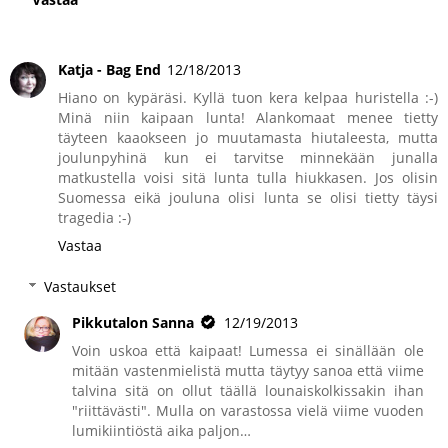
Katja - Bag End
12/18/2013
Hiano on kypäräsi. Kyllä tuon kera kelpaa huristella :-)
Minä niin kaipaan lunta! Alankomaat menee tietty
täyteen kaaokseen jo muutamasta hiutaleesta, mutta
joulunpyhinä kun ei tarvitse minnekään junalla
matkustella voisi sitä lunta tulla hiukkasen. Jos olisin
Suomessa eikä jouluna olisi lunta se olisi tietty täysi
tragedia :-)
Vastaa
Vastaukset
Pikkutalon Sanna
12/19/2013
Voin uskoa että kaipaat! Lumessa ei sinällään ole
mitään vastenmielistä mutta täytyy sanoa että viime
talvina sitä on ollut täällä lounaiskolkissakin ihan
"riittävästi". Mulla on varastossa vielä viime vuoden
lumikiintiöstä aika paljon…