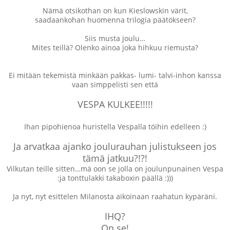
Nämä otsikothan on kun Kieslowskin värit,
saadaankohan huomenna trilogia päätökseen?
Siis musta joulu…
Mites teillä? Olenko ainoa joka hihkuu riemusta?
Ei mitään tekemistä minkään pakkas- lumi- talvi-inhon kanssa
vaan simppelisti sen että
VESPA KULKEE!!!!!
Ihan pipohienoa huristella Vespalla töihin edelleen :)
Ja arvatkaa ajanko joulurauhan julistukseen jos
tämä jatkuu?!?!
Vilkutan teille sitten…mä oon se jolla on joulunpunainen Vespa
:ja tonttulakki takaboxin päällä :)))
Ja nyt, nyt esittelen Milanosta aikoinaan raahatun kypäräni.
IHQ?
On se!