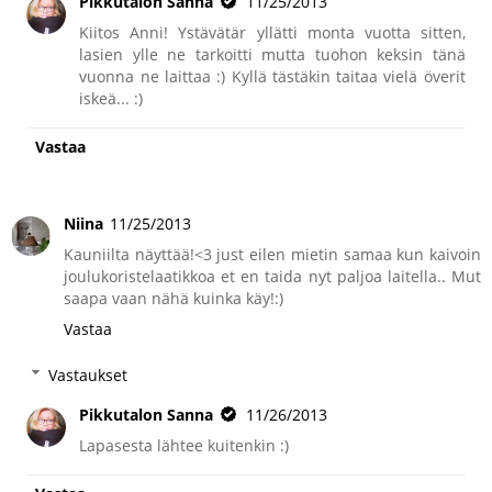
Pikkutalon Sanna
11/25/2013
Kiitos Anni! Ystävätär yllätti monta vuotta sitten,
lasien ylle ne tarkoitti mutta tuohon keksin tänä
vuonna ne laittaa :) Kyllä tästäkin taitaa vielä överit
iskeä... :)
Vastaa
Niina
11/25/2013
Kauniilta näyttää!<3 just eilen mietin samaa kun kaivoin
joulukoristelaatikkoa et en taida nyt paljoa laitella.. Mut
saapa vaan nähä kuinka käy!:)
Vastaa
Vastaukset
Pikkutalon Sanna
11/26/2013
Lapasesta lähtee kuitenkin :)