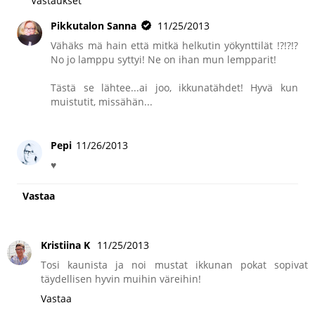
Vastaukset
Pikkutalon Sanna
11/25/2013
Vähäks mä hain että mitkä helkutin yökynttilät !?!?!?
No jo lamppu syttyi! Ne on ihan mun lempparit!
Tästä se lähtee...ai joo, ikkunatähdet! Hyvä kun
muistutit, missähän...
Pepi
11/26/2013
♥
Vastaa
Kristiina K
11/25/2013
Tosi kaunista ja noi mustat ikkunan pokat sopivat
täydellisen hyvin muihin väreihin!
Vastaa