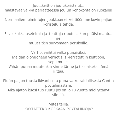
Juu...keittiön joulukoristelut...
haastavaa vaikka periaatteessa joulun kohokohta on ruokailu!
Normaalien toimintojen joukkoon ei keittiöömme kovin paljon
koristeluja tehdä.
Ei voi kukka-asetelmia ja tonttuja ripotella kun pitäisi mahtua
ne
muussitkin survomaan porukoille.
Verhot vaihtui valko-punaisiksi.
Meidän olohuoneen verhot siis kierrätettiin keittiöön,
sopii mulle.
Vähän punaa muutenkin sinne tänne ja toistaiseksi tämä
riittää.
Pidän paljon tuosta ikivanhasta puna-valko-raidallisesta Gantin
pöytäliinastani.
Aika ajaton kuosi tuo ruutu jos on jo 10 vuotta miellyttänyt
silmää.
Mites teillä,
KÄYTÄTTEKÖ KOSKAAN PÖYTÄLIINOJA?