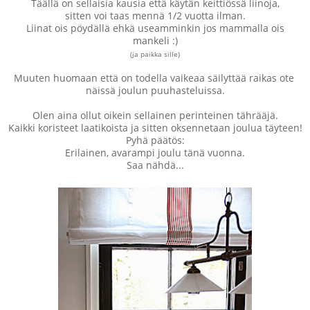
Täällä on sellaisia kausia että käytän keittiössä liinoja,
sitten voi taas mennä 1/2 vuotta ilman.
Liinat ois pöydällä ehkä useamminkin jos mammalla ois
mankeli :)
(ja paikka sille)
Muuten huomaan että on todella vaikeaa säilyttää raikas ote
näissä joulun puuhasteluissa.
Olen aina ollut oikein sellainen perinteinen tährääjä.
Kaikki koristeet laatikoista ja sitten oksennetaan joulua täyteen!
Pyhä päätös:
Erilainen, avarampi joulu tänä vuonna.
Saa nähdä...