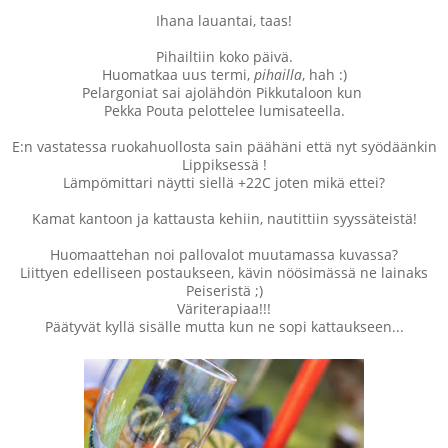
Ihana lauantai, taas!
Pihailtiin koko päivä.
Huomatkaa uus termi,
pihailla
, hah :)
Pelargoniat sai ajolähdön Pikkutaloon kun
Pekka Pouta pelottelee lumisateella.
E:n vastatessa ruokahuollosta sain päähäni että nyt syödäänkin
Lippiksessä !
Lämpömittari näytti siellä +22C joten mikä ettei?
Kamat kantoon ja kattausta kehiin, nautittiin syyssäteistä!
Huomaattehan noi pallovalot muutamassa kuvassa?
Liittyen edelliseen postaukseen, kävin nöösimässä ne lainaks
Peiseristä ;)
Väriterapiaa!!!
Päätyvät kyllä sisälle mutta kun ne sopi kattaukseen...