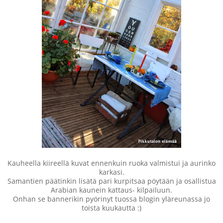
Kauheella kiireellä kuvat ennenkuin ruoka valmistui ja aurinko
karkasi.
Samantien päätinkin lisätä pari kurpitsaa pöytään ja osallistua
Arabian kaunein kattaus- kilpailuun.
Onhan se bannerikin pyörinyt tuossa blogin yläreunassa jo
toista kuukautta :)