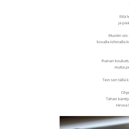
Että 
ja pää
Muistin siis 
kovalla tohinalla 
Ihanan koukutta
mutta per
Tein sen tällä k
Ohje
Tähän känttyy
Hirveä