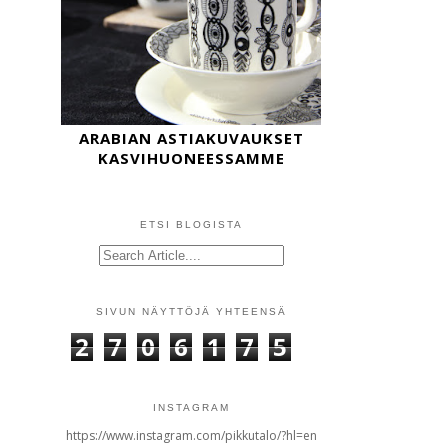
ARABIAN ASTIAKUVAUKSET
KASVIHUONEESSAMME
ETSI BLOGISTA
SIVUN NÄYTTÖJÄ YHTEENSÄ
2
7
0
6
1
7
5
INSTAGRAM
https://www.instagram.com/pikkutalo/?hl=en