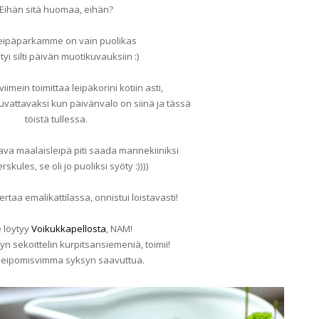
Eihän sitä huomaa, eihän?
leipäparkamme on vain puolikas
tyi silti päivän muotikuvauksiin :)
viimein toimittaa leipäkorini kotiin asti,
kuvattavaksi kun päivänvalo on siinä ja tässä
töistä tullessa.
va maalaisleipä piti saada mannekiiniksi
skules, se oli jo puoliksi syöty :))))
ertaa emalikattilassa, onnistui loistavasti!
 löytyy
Voikukkapellosta
, NAM!
n sekoittelin kurpitsansiemeniä, toimii!
 leipomisvimma syksyn saavuttua.