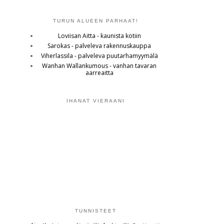
TURUN ALUEEN PARHAAT!
Loviisan Aitta - kaunista kotiin
Sarokas - palveleva rakennuskauppa
Viherlassila - palveleva puutarhamyymälä
Wanhan Wallankumous - vanhan tavaran
aarreaitta
IHANAT VIERAANI
TUNNISTEET