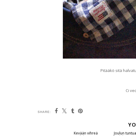
Pitääkö sitä halvat
Ci ve
SHARE:
YO