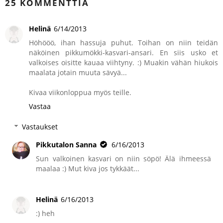
25 KOMMENTTIA
Helinä
6/14/2013
Höhööö, ihan hassuja puhut. Toihan on niin teidän
näköinen pikkumökki-kasvari-ansari. En siis usko et
valkoises oisitte kauaa viihtyny. :) Muakin vähän hiukois
maalata jotain muuta sävyä...
Kivaa viikonloppua myös teille.
Vastaa
Vastaukset
Pikkutalon Sanna
6/16/2013
Sun valkoinen kasvari on niin söpö! Älä ihmeessä
maalaa :) Mut kiva jos tykkäät...
Helinä
6/16/2013
:) heh