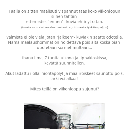
Täällä on sitten maalisuti vispannut taas koko viikonlopun
siihen tahtiin
etten edes "ennen"- kuvia ehtinyt ottaa.
(tuosta mustaksi maalaamastani tarjottimesta tykkään paljon)
Valmista ei ole vielä joten "jälkeen"- kuviakin saatte odotella.
Nämä maalaushommat on hoidettava pois alta koska pian
upotetaan sormet multaan...
Ihana ilma, 7 tuntia ulkona ja lippakioskissa,
kevättä suunnitellen.
Akut ladattu ilolla, hiontapölyt ja maaliroiskeet saunottu pois,
arki voi alkaa!
Mites teillä on viikonloppu sujunut?