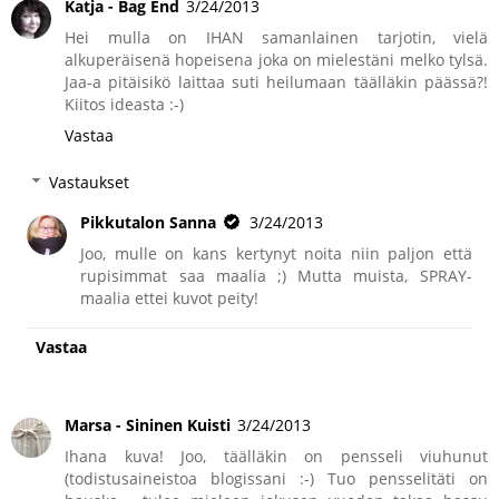
Katja - Bag End
3/24/2013
Hei mulla on IHAN samanlainen tarjotin, vielä
alkuperäisenä hopeisena joka on mielestäni melko tylsä.
Jaa-a pitäisikö laittaa suti heilumaan täälläkin päässä?!
Kiitos ideasta :-)
Vastaa
Vastaukset
Pikkutalon Sanna
3/24/2013
Joo, mulle on kans kertynyt noita niin paljon että
rupisimmat saa maalia ;) Mutta muista, SPRAY-
maalia ettei kuvot peity!
Vastaa
Marsa - Sininen Kuisti
3/24/2013
Ihana kuva! Joo, täälläkin on pensseli viuhunut
(todistusaineistoa blogissani :-) Tuo pensselitäti on