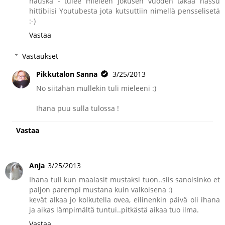
hauska - tulee mieleen jokusen vuoden takaa hassu
hittibiisi Youtubesta jota kutsuttiin nimellä pensselisetä
:-)
Vastaa
Vastaukset
Pikkutalon Sanna
3/25/2013
No siitähän mullekin tuli mieleeni :)
Ihana puu sulla tulossa !
Vastaa
Anja
3/25/2013
Ihana tuli kun maalasit mustaksi tuon..siis sanoisinko et
paljon parempi mustana kuin valkoisena :)
kevät alkaa jo kolkutella ovea, eilinenkin päivä oli ihana
ja aikas lämpimältä tuntui..pitkästä aikaa tuo ilma.
Vastaa