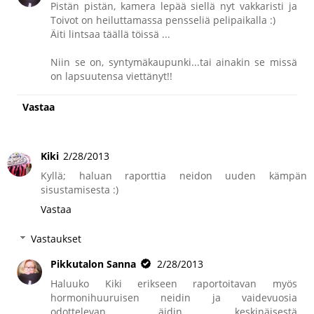
Pistän pistän, kamera lepää siellä nyt vakkaristi ja
Toivot on heiluttamassa pensseliä pelipaikalla :)
Äiti lintsaa täällä töissä ...
Niin se on, syntymäkaupunki...tai ainakin se missä
on lapsuutensa viettänyt!!
Vastaa
Kiki
2/28/2013
Kyllä; haluan raporttia neidon uuden kämpän
sisustamisesta :)
Vastaa
Vastaukset
Pikkutalon Sanna
2/28/2013
Haluuko Kiki erikseen raportoitavan myös
hormonihuuruisen neidin ja vaidevuosia
odottelevan äidin keskinäisestä