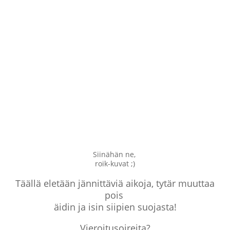
Siinähän ne,
roik-kuvat ;)
Täällä eletään jännittäviä aikoja, tytär muuttaa
pois
äidin ja isin siipien suojasta!
Vieroitusoireita?