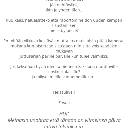
Jää nähtäväksi,
itkin jo yhden illan...
Kuulkaas, haluaisitteko että raportoin neidon uuden kämpän
sisustamisen
piece by piece?
En mitään viikkoja kestävää mutta jos muistaisin pitää kameraa
mukana kun pistetään sisustaen niin siitä vois saadakin
mukavan
juttusarjan parille päivälle kun tulee valmiiksi.
Jos keksitään hyviä ideoita pieneen kaksioon muuttaville
ensikertalaisille?
Ja miksei meille vanhemmillekin...
Heissulivei!
Sanna
HUI!
Meinasin unohtaa että tänään on viimeinen päivä
liittyä lukijaksi ja