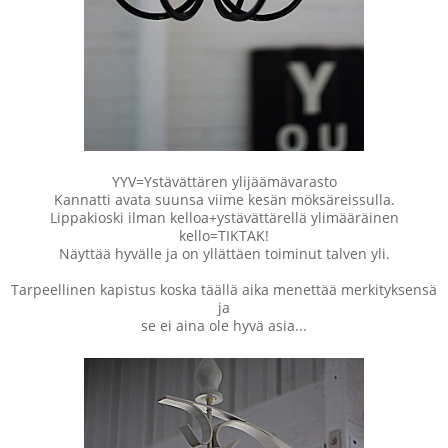
YYV=Ystävättären ylijäämävarasto
Kannatti avata suunsa viime kesän möksäreissulla.
Lippakioski ilman kelloa+ystävättärellä ylimääräinen
kello=TIKTAK!
Näyttää hyvälle ja on yllättäen toiminut talven yli.
Tarpeellinen kapistus koska täällä aika menettää merkityksensä
ja
se ei aina ole hyvä asia...