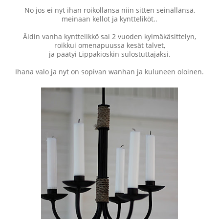
No jos ei nyt ihan roikollansa niin sitten seinällänsä,
meinaan kellot ja kyntteliköt..
Äidin vanha kynttelikkö sai 2 vuoden kylmäkäsittelyn,
roikkui omenapuussa kesät talvet,
ja päätyi Lippakioskin sulostuttajaksi.
Ihana valo ja nyt on sopivan wanhan ja kuluneen oloinen.