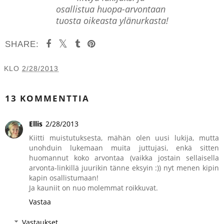
osallistua huopa-arvontaan
tuosta oikeasta ylänurkasta!
SHARE:
KLO
2/28/2013
JAA MUILLE
13 KOMMENTTIA
Ellis
2/28/2013
Kiitti muistutuksesta, mähän olen uusi lukija, mutta
unohduin lukemaan muita juttujasi, enkä sitten
huomannut koko arvontaa (vaikka jostain sellaisella
arvonta-linkillä juurikin tänne eksyin :)) nyt menen kipin
kapin osallistumaan!
Ja kauniit on nuo molemmat roikkuvat.
Vastaa
Vastaukset