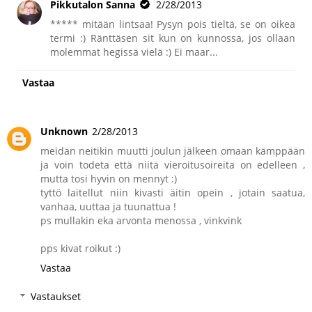
Pikkutalon Sanna
2/28/2013
***** mitään lintsaa! Pysyn pois tieltä, se on oikea
termi :) Ränttäsen sit kun on kunnossa, jos ollaan
molemmat hegissä vielä :) Ei maar...
Vastaa
Unknown
2/28/2013
meidän neitikin muutti joulun jälkeen omaan kämppään
ja voin todeta että niitä vieroitusoireita on edelleen ,
mutta tosi hyvin on mennyt :)
tyttö laitellut niin kivasti äitin opein , jotain saatua,
vanhaa, uuttaa ja tuunattua !
ps mullakin eka arvonta menossa , vinkvink
pps kivat roikut :)
Vastaa
Vastaukset