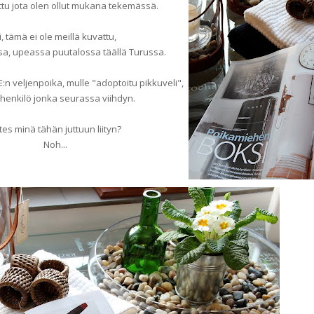
uttu jota olen ollut mukana tekemässä.
i, tämä ei ole meillä kuvattu,
a, upeassa puutalossa täällä Turussa.
n veljenpoika, mulle "adoptoitu pikkuveli",
henkilö jonka seurassa viihdyn.
tes minä tähän juttuun liityn?
Noh...