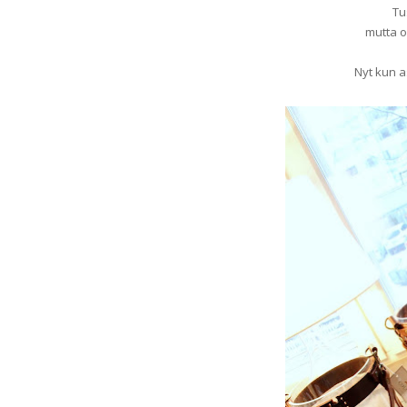
Tu
mutta ol
Nyt kun as