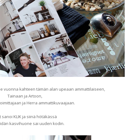
viime vuonna kahteen tämän alan upeaan ammattilaiseen,
Tainaan ja Artoon,
toimittajaan ja Herra ammattikuvaajaan.
t sanoi KLIK ja siinä hötäkässä
dän kasvihuone sai uuden kodin.