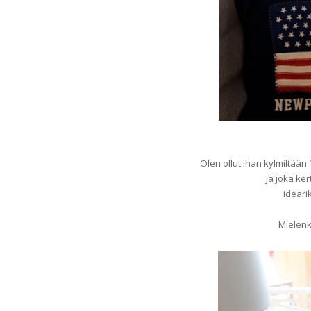
Olen ollut ihan kylmiltää
ja joka ker
idearik
Mielenk