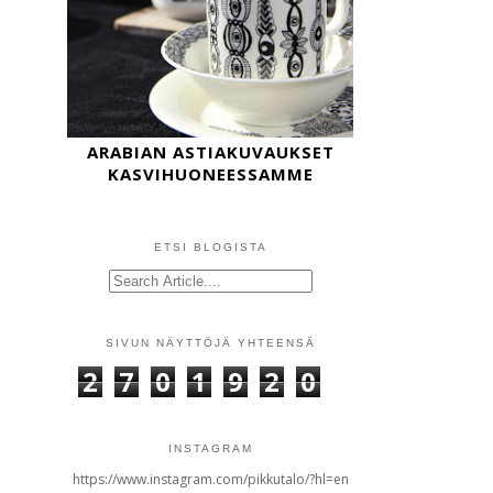
ARABIAN ASTIAKUVAUKSET
KASVIHUONEESSAMME
ETSI BLOGISTA
SIVUN NÄYTTÖJÄ YHTEENSÄ
2
7
0
1
9
2
0
INSTAGRAM
https://www.instagram.com/pikkutalo/?hl=en