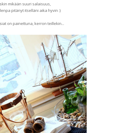
skin mikään suuri salaisuus,
enpa pitänyt itselläni aika hyvin :)
iat on painettuna, kerron teillekin...