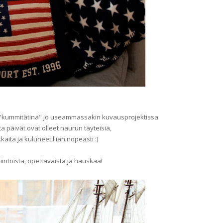
n "kummitätinä" jo useammassakin kuvausprojektissa
ta päivät ovat olleet naurun täyteisiä,
kaita ja kuluneet liian nopeasti :)
iintoista, opettavaista ja hauskaa!