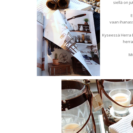
siellä on j
E
vaan ihanass
Kyseessä Herra E:
herra
Mi