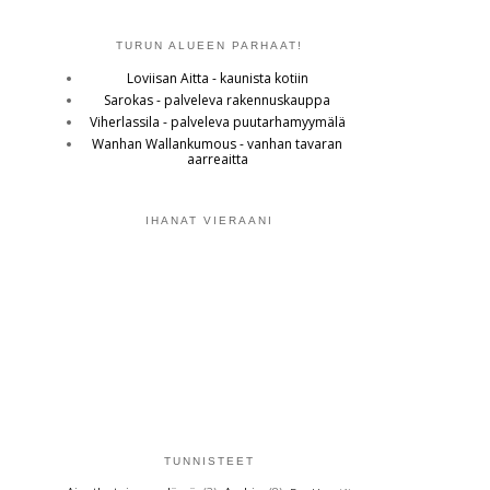
TURUN ALUEEN PARHAAT!
Loviisan Aitta - kaunista kotiin
Sarokas - palveleva rakennuskauppa
Viherlassila - palveleva puutarhamyymälä
Wanhan Wallankumous - vanhan tavaran
aarreaitta
IHANAT VIERAANI
TUNNISTEET