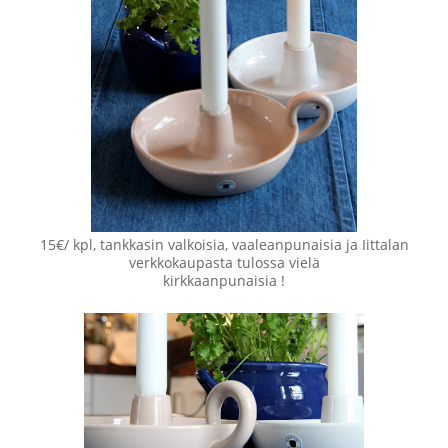
15€/ kpl, tankkasin valkoisia, vaaleanpunaisia ja Iittalan
verkkokaupasta tulossa vielä
kirkkaanpunaisia !