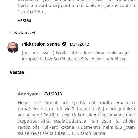
tiedä...on vanha kirpparilta muistaakseni, joskus vuonna
1 ja 2 ostettu.
Vastaa
Vastaukset
Pikkutalon Sanna
1/31/2013
Jep, niin ovat :) Mulla lähtee kans aina mukaan jos
kirpparilta löydän tällaisia :) Siis...ei koskaan liikaa!
Vastaa
Anonyymi
1/31/2013
Heips tosi ihanat noi kynttiläjalat, mulla emalinen
punainen mutta noi vielä ihanampia! Ja noi piirakka
vuuat nam! Pelkään kevättä kun alan fillaroimaan tulee
stopattua siinä IittalaOutletissä liian usein ja silloin
tarttis olla kukkaro kotona! Huomenna helmikuu joten
kyl se kevät sieltä tulee.... T. K-talon Sanna