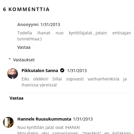
6 KOMMENTTIA
Anonyymi
1/31/2013
Todella ihanat nuo kynttiläjalat...jotain entisajan
tunnelmaa:)
Vastaa
Vastaukset
Pikkutalon Sanna
1/31/2013
Eiks olekkin! Sillai sopivasti vanhanhenkisiä ja
ihanissa väreissä!
Vastaa
Hannele Ruusukummusta
1/31/2013
Nuo kynttilän jalat ovat IHANIA!
Minullakin yksi samanlainen..."merkkiä" en kylläkään