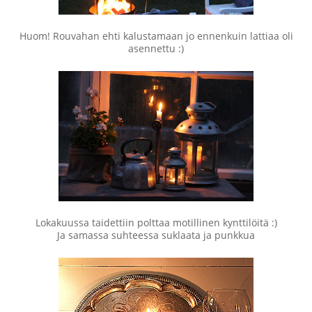
Huom! Rouvahan ehti kalustamaan jo ennenkuin lattiaa oli
asennettu :)
Lokakuussa taidettiin polttaa motillinen kynttilöitä :)
Ja samassa suhteessa suklaata ja punkkua