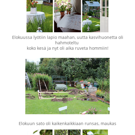
Elokuussa lyötiin lapio maahan, uutta kasvihuonetta oli
hahmoteltu
koko kesä ja nyt oli aika ruveta hommiin!
Elokuun sato oli kaikenkaikkiaan runsas, maukas