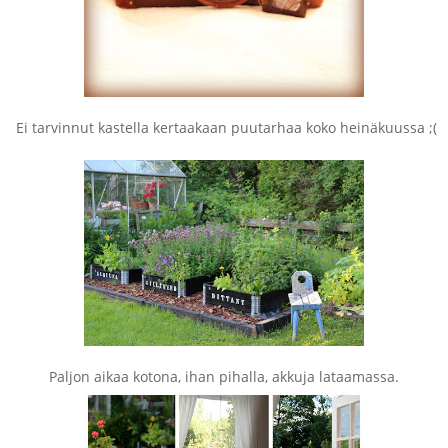
Ei tarvinnut kastella kertaakaan puutarhaa koko heinäkuussa ;(
Paljon aikaa kotona, ihan pihalla, akkuja lataamassa.