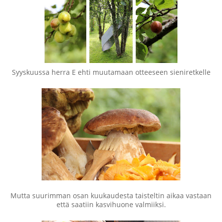
Syyskuussa herra E ehti muutamaan otteeseen sieniretkelle
Mutta suurimman osan kuukaudesta taisteltin aikaa vastaan
että saatiin kasvihuone valmiiksi.