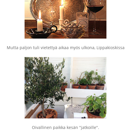
Mutta paljon tuli vietettyä aikaa myös ulkona, Lippakioskissa
Oivallinen paikka kesän "jatkoille".