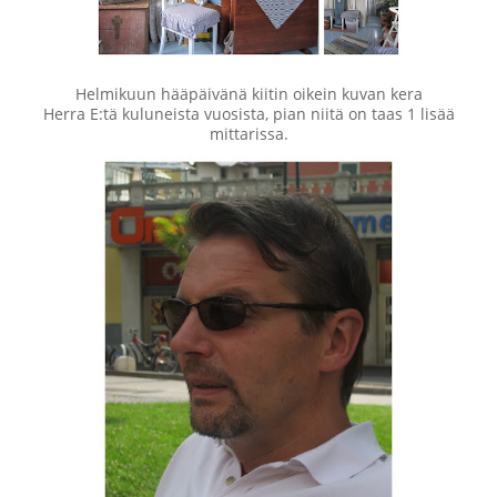
Helmikuun hääpäivänä kiitin oikein kuvan kera
Herra E:tä kuluneista vuosista, pian niitä on taas 1 lisää
mittarissa.