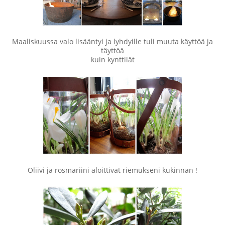
Maaliskuussa valo lisääntyi ja lyhdyille tuli muuta käyttöä ja
täyttöä
kuin kynttilät
Oliivi ja rosmariini aloittivat riemukseni kukinnan !