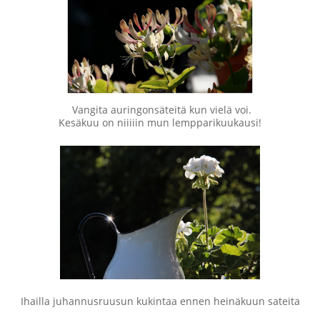
Vangita auringonsäteitä kun vielä voi.
Kesäkuu on niiiiin mun lempparikuukausi!
Ihailla juhannusruusun kukintaa ennen heinäkuun sateita