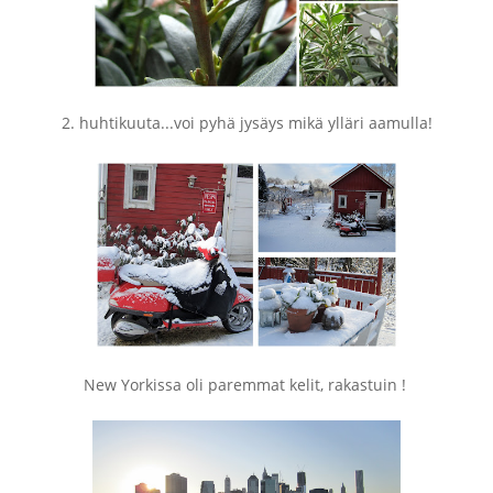
2. huhtikuuta...voi pyhä jysäys mikä ylläri aamulla!
New Yorkissa oli paremmat kelit, rakastuin !