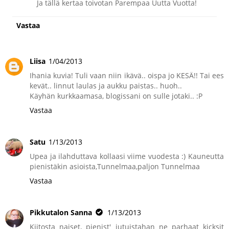
Ja tällä kertaa toivotan Parempaa Uutta Vuotta!
Vastaa
Liisa
1/04/2013
Ihania kuvia! Tuli vaan niin ikävä.. oispa jo KESÄ!! Tai ees
kevät.. linnut laulas ja aukku paistas.. huoh..
Käyhän kurkkaamasa, blogissani on sulle jotaki.. :P
Vastaa
Satu
1/13/2013
Upea ja ilahduttava kollaasi viime vuodesta :) Kauneutta
pienistäkin asioista,Tunnelmaa,paljon Tunnelmaa
Vastaa
Pikkutalon Sanna
1/13/2013
Kiitosta naiset, pienist' jutuistahan ne parhaat kicksit