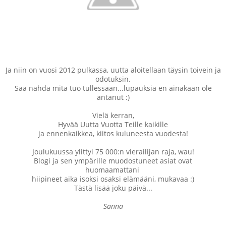
Ja niin on vuosi 2012 pulkassa, uutta aloitellaan täysin toivein ja
odotuksin.
Saa nähdä mitä tuo tullessaan...lupauksia en ainakaan ole
antanut :)
Vielä kerran,
Hyvää Uutta Vuotta Teille kaikille
ja ennenkaikkea, kiitos kuluneesta vuodesta!
Joulukuussa ylittyi 75 000:n vierailijan raja, wau!
Blogi ja sen ympärille muodostuneet asiat ovat
huomaamattani
hiipineet aika isoksi osaksi elämääni, mukavaa :)
Tästä lisää joku päivä...
Sanna