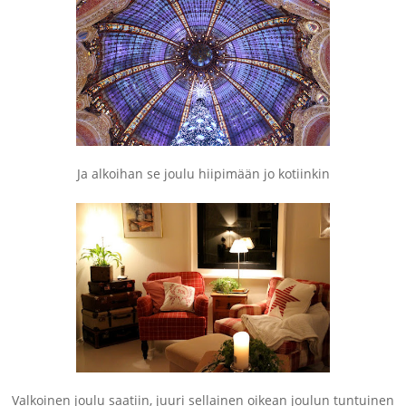
Ja alkoihan se joulu hiipimään jo kotiinkin
Valkoinen joulu saatiin, juuri sellainen oikean joulun tuntuinen