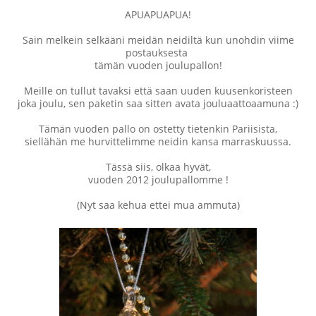
APUAPUAPUA!
Sain melkein selkääni meidän neidiltä kun unohdin viime
postauksesta
tämän vuoden joulupallon!
Meille on tullut tavaksi että saan uuden kuusenkoristeen
joka joulu, sen paketin saa sitten avata jouluaattoaamuna :)
Tämän vuoden pallo on ostetty tietenkin Pariisista,
siellähän me hurvittelimme neidin kansa marraskuussa.
Tässä siis, olkaa hyvät,
vuoden 2012 joulupallomme !
(Nyt saa kehua ettei mua ammuta)