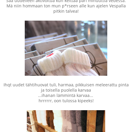
Saa uudelleen aktivoitua kun keittää pari minuuttia vedessä.
Mä niin hommaan ton mun p*rseen alle kun ajelen Vespalla
pitkin talvea!
Ihqt uudet tähtihuovat tuli, harmaa, pikkuisen meleerattu pinta
ja toisella puolella karvaa
...ihanan lämmintä karvaa...
hrrrrrr, oon tulossa kipeeks!