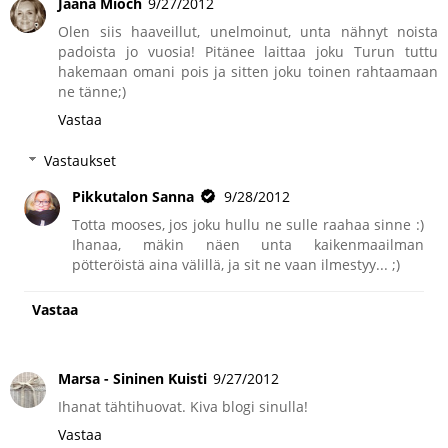
Jaana Mioch
9/27/2012
Olen siis haaveillut, unelmoinut, unta nähnyt noista
padoista jo vuosia! Pitänee laittaa joku Turun tuttu
hakemaan omani pois ja sitten joku toinen rahtaamaan
ne tänne;)
Vastaa
Vastaukset
Pikkutalon Sanna
9/28/2012
Totta mooses, jos joku hullu ne sulle raahaa sinne :)
Ihanaa, mäkin näen unta kaikenmaailman
pötteröistä aina välillä, ja sit ne vaan ilmestyy... ;)
Vastaa
Marsa - Sininen Kuisti
9/27/2012
Ihanat tähtihuovat. Kiva blogi sinulla!
Vastaa