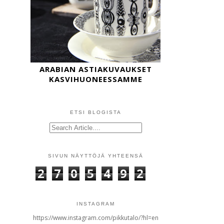
ARABIAN ASTIAKUVAUKSET
KASVIHUONEESSAMME
ETSI BLOGISTA
SIVUN NÄYTTÖJÄ YHTEENSÄ
2
7
0
5
4
9
2
INSTAGRAM
https://www.instagram.com/pikkutalo/?hl=en