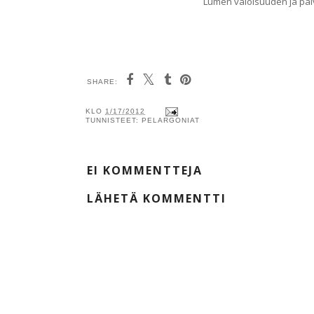
Lumen valoisuuden ja päi
SHARE:
KLO
1/17/2012
TUNNISTEET:
PELARGONIAT
EI KOMMENTTEJA
LÄHETÄ KOMMENTTI