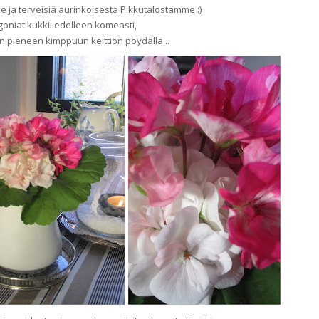
lle ja terveisiä aurinkoisesta Pikkutalostamme :)
goniat kukkii edelleen komeasti,
n pieneen kimppuun keittiön pöydällä...