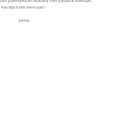
vien pidentymisen mukana värit palaavat elämään...
Kevättä kohti mennään !
Sanna