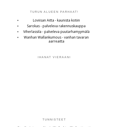
TURUN ALUEEN PARHAAT!
Loviisan Aitta - kaunista kotiin
Sarokas - palveleva rakennuskauppa
Viherlassila - palveleva puutarhamyymälä
Wanhan Wallankumous - vanhan tavaran
aarreaitta
IHANAT VIERAANI
TUNNISTEET