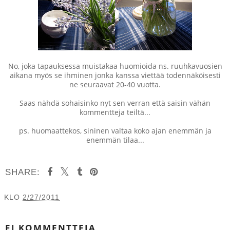
No, joka tapauksessa muistakaa huomioida ns. ruuhkavuosien
aikana myös se ihminen jonka kanssa viettää todennäköisesti
ne seuraavat 20-40 vuotta.
Saas nähdä sohaisinko nyt sen verran että saisin vähän
kommentteja teiltä...
ps. huomaattekos, sininen valtaa koko ajan enemmän ja
enemmän tilaa...
SHARE:
KLO
2/27/2011
JAA MUILLE
EI KOMMENTTEJA