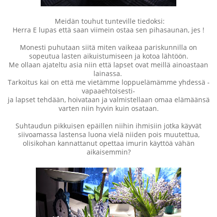
Meidän touhut tunteville tiedoksi:
Herra E lupas että saan viimein ostaa sen pihasaunan, jes !
Monesti puhutaan siitä miten vaikeaa pariskunnilla on
sopeutua lasten aikuistumiseen ja kotoa lähtöön.
Me ollaan ajateltu asia niin että lapset ovat meillä ainoastaan
lainassa.
Tarkoitus kai on että me vietämme loppuelämämme yhdessä -
vapaaehtoisesti-
ja lapset tehdään, hoivataan ja valmistellaan omaa elämäänsä
varten niin hyvin kuin osataan.
Suhtaudun pikkuisen epäillen niihin ihmisiin jotka käyvät
siivoamassa lastensa luona vielä niiden pois muutettua,
olisikohan kannattanut opettaa imurin käyttöä vähän
aikaisemmin?