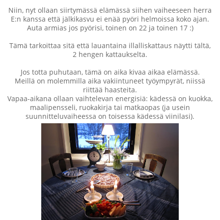
Niin, nyt ollaan siirtymässä elämässä siihen vaiheeseen herra
E:n kanssa että jälkikasvu ei enää pyöri helmoissa koko ajan.
Auta armias jos pyörisi, toinen on 22 ja toinen 17 :)
Tämä tarkoittaa sitä että lauantaina illalliskattaus näytti tältä,
2 hengen kattaukselta.
Jos totta puhutaan, tämä on aika kivaa aikaa elämässä.
Meillä on molemmilla aika vakiintuneet työympyrät, niissä
riittää haasteita.
Vapaa-aikana ollaan vaihtelevan energisiä: kädessä on kuokka,
maalipensseli, ruokakirja tai matkaopas (ja usein
suunnitteluvaiheessa on toisessa kädessä viinilasi).