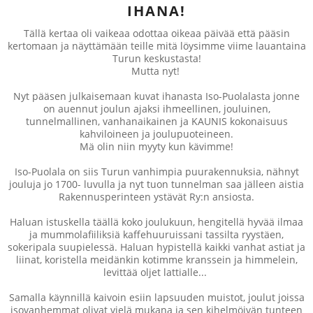
IHANA!
Tällä kertaa oli vaikeaa odottaa oikeaa päivää että pääsin
kertomaan ja näyttämään teille mitä löysimme viime lauantaina
Turun keskustasta!
Mutta nyt!
Nyt pääsen julkaisemaan kuvat ihanasta Iso-Puolalasta jonne
on auennut joulun ajaksi ihmeellinen, jouluinen,
tunnelmallinen, vanhanaikainen ja KAUNIS kokonaisuus
kahviloineen ja joulupuoteineen.
Mä olin niin myyty kun kävimme!
Iso-Puolala on siis Turun vanhimpia puurakennuksia, nähnyt
jouluja jo 1700- luvulla ja nyt tuon tunnelman saa jälleen aistia
Rakennusperinteen ystävät Ry:n ansiosta.
Haluan istuskella täällä koko joulukuun, hengitellä hyvää ilmaa
ja mummolafiiliksiä kaffehuuruissani tassilta ryystäen,
sokeripala suupielessä. Haluan hypistellä kaikki vanhat astiat ja
liinat, koristella meidänkin kotimme kranssein ja himmelein,
levittää oljet lattialle...
Samalla käynnillä kaivoin esiin lapsuuden muistot, joulut joissa
isovanhemmat olivat vielä mukana ja sen kihelmöivän tunteen