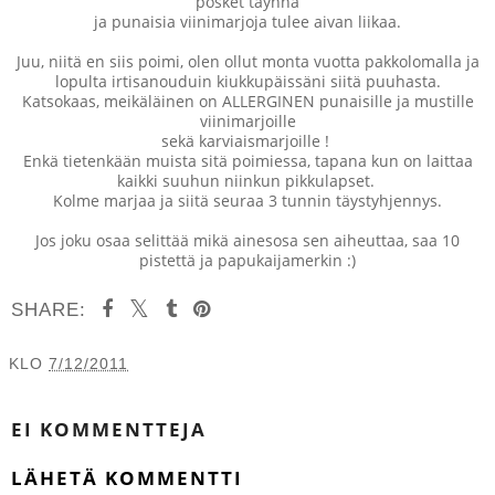
posket täynnä
ja punaisia viinimarjoja tulee aivan liikaa.
Juu, niitä en siis poimi, olen ollut monta vuotta pakkolomalla ja
lopulta irtisanouduin kiukkupäissäni siitä puuhasta.
Katsokaas, meikäläinen on ALLERGINEN punaisille ja mustille
viinimarjoille
sekä karviaismarjoille !
Enkä tietenkään muista sitä poimiessa, tapana kun on laittaa
kaikki suuhun niinkun pikkulapset.
Kolme marjaa ja siitä seuraa 3 tunnin täystyhjennys.
Jos joku osaa selittää mikä ainesosa sen aiheuttaa, saa 10
pistettä ja papukaijamerkin :)
SHARE:
KLO
7/12/2011
JAA MUILLE
EI KOMMENTTEJA
LÄHETÄ KOMMENTTI